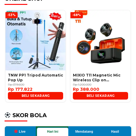
-53%
-68%
TNW PP1 Tripod Automatic
MIXIO T11 Magnetic Mic
Pop Up
Wireless Clip on
Rp 379.600
Microphone
Rp 1.200.000
Rp 177.822
Rp 388.000
BELI SEKARANG
BELI SEKARANG
SKOR BOLA
Live
Hari Ini
Mendatang
Hasil