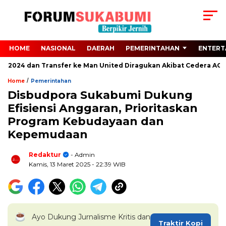
HOME
NASIONAL
DAERAH
PEMERINTAHAN
ENTERT
o 2024 dan Transfer ke Man United Diragukan Akibat Cedera ACL
/
Home
Pemerintahan
Disbudpora Sukabumi Dukung
Efisiensi Anggaran, Prioritaskan
Program Kebudayaan dan
Kepemudaan
Redaktur
- Admin
Kamis, 13 Maret 2025
- 22:39 WIB
Ayo Dukung Jurnalisme Kritis dan
Traktir Kopi