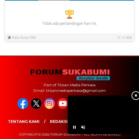
Tidak ada pertandingan hari ini.
Piala Dunia FIFA
13.13 WIB
Part of Titisan Media Perkasa
Email: titisanmediaperkasa@gmail.com
✖
TENTANG KAMI
REDAKSI
PEDOMAN MEDIA SIBER
COPYRIGHT © 2026 FORUM SUKABUMI - ALL RIGHTS RESERVED