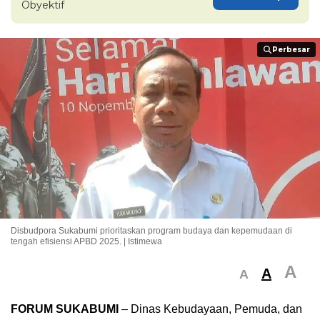
Obyektif
Perbesar
Perbesar
Disbudpora Sukabumi prioritaskan program budaya dan kepemudaan di
tengah efisiensi APBD 2025. | Istimewa
A
A
A
FORUM SUKABUMI
– Dinas Kebudayaan, Pemuda, dan