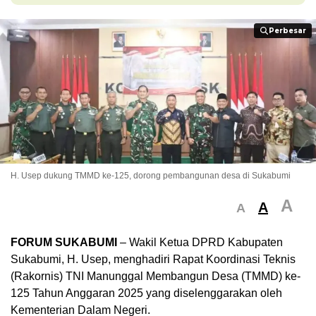
Perbesar
Perbesar
H. Usep dukung TMMD ke-125, dorong pembangunan desa di Sukabumi
A
A
A
FORUM SUKABUMI
– Wakil Ketua DPRD Kabupaten
Sukabumi, H. Usep, menghadiri Rapat Koordinasi Teknis
(Rakornis) TNI Manunggal Membangun Desa (TMMD) ke-
125 Tahun Anggaran 2025 yang diselenggarakan oleh
Kementerian Dalam Negeri.