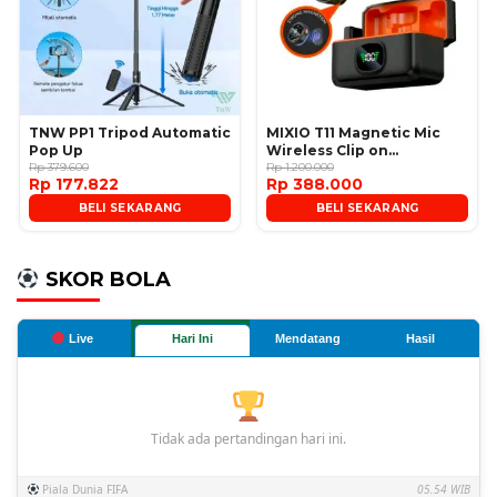
TNW PP1 Tripod Automatic
MIXIO T11 Magnetic Mic
Pop Up
Wireless Clip on
Rp 379.600
Microphone
Rp 1.200.000
Rp 177.822
Rp 388.000
BELI SEKARANG
BELI SEKARANG
SKOR BOLA
Live
Hari Ini
Mendatang
Hasil
Tidak ada pertandingan hari ini.
Piala Dunia FIFA
05.54 WIB