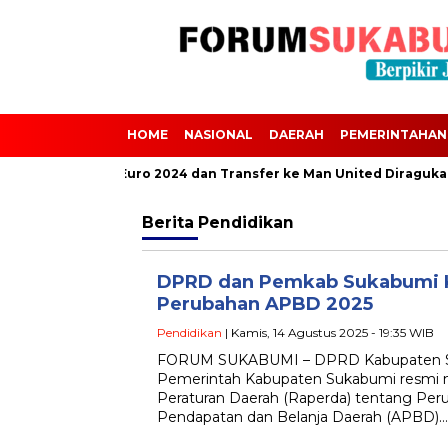
HOME
NASIONAL
DAERAH
PEMERINTAHAN
calvini Absen dari Euro 2024 dan Transfer ke Man United Diragukan
Berita
Pendidikan
DPRD dan Pemkab Sukabumi K
Perubahan APBD 2025
Pendidikan
| Kamis, 14 Agustus 2025 - 19:35 WIB
FORUM SUKABUMI – DPRD Kabupaten S
Pemerintah Kabupaten Sukabumi resmi 
Peraturan Daerah (Raperda) tentang Pe
Pendapatan dan Belanja Daerah (APBD)…