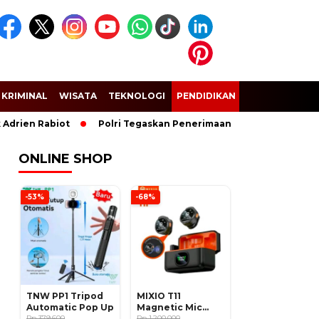
KRIMINAL
WISATA
TEKNOLOGI
PENDIDIKAN
SPORT
drien Rabiot
Polri Tegaskan Penerimaan Anggota dan Taruna 
ONLINE SHOP
-53%
-68%
TNW PP1 Tripod
MIXIO T11
Automatic Pop Up
Magnetic Mic
Rp 379.600
Wireless Clip on
Rp 1.200.000