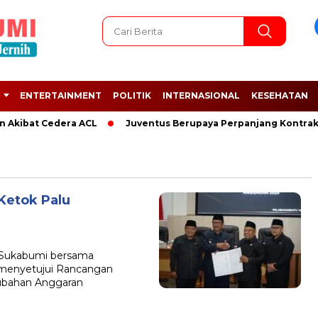
ENTERTAINMENT
POLITIK
INTERNASIONAL
KESEHATAN
 Akibat Cedera ACL
Juventus Berupaya Perpanjang Kontrak A
etok Palu
ukabumi bersama
menyetujui Rancangan
rubahan Anggaran