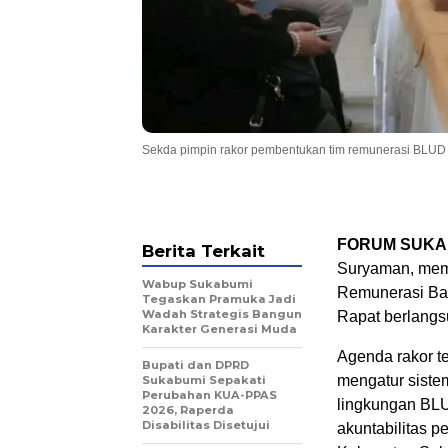
Sekda pimpin rakor pembentukan tim remunerasi BLUD
FORUM SUKA
Berita Terkait
Suryaman, mem
Wabup Sukabumi
Remunerasi Ba
Tegaskan Pramuka Jadi
Wadah Strategis Bangun
Rapat berlangs
Karakter Generasi Muda
Agenda rakor t
Bupati dan DPRD
mengatur siste
Sukabumi Sepakati
Perubahan KUA-PPAS
lingkungan BLU
2026, Raperda
Disabilitas Disetujui
akuntabilitas p