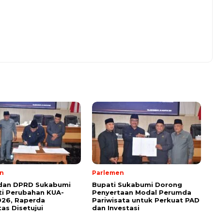
n
Parlemen
 dan DPRD Sukabumi
Bupati Sukabumi Dorong
i Perubahan KUA-
Penyertaan Modal Perumda
026, Raperda
Pariwisata untuk Perkuat PAD
tas Disetujui
dan Investasi