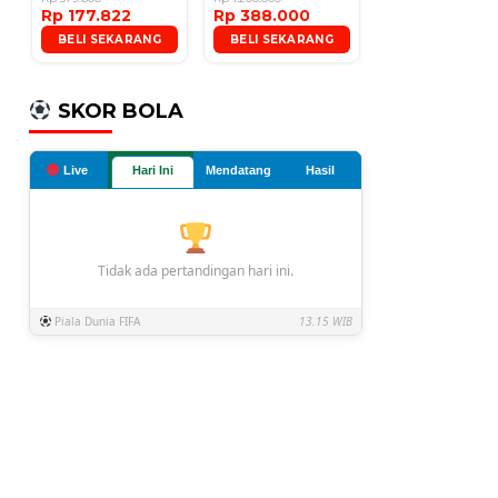
Rp 177.822
Rp 388.000
Microphone
BELI SEKARANG
BELI SEKARANG
SKOR BOLA
Live
Hari Ini
Mendatang
Hasil
Tidak ada pertandingan hari ini.
Piala Dunia FIFA
13.15 WIB