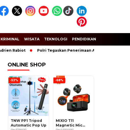
KRIMINAL
WISATA
TEKNOLOGI
PENDIDIKAN
SPORT
Rabiot
Polri Tegaskan Penerimaan Anggota dan Taruna Akpol G
ONLINE SHOP
-53%
-68%
TNW PP1 Tripod
MIXIO T11
Automatic Pop Up
Magnetic Mic
Rp 379.600
Wireless Clip on
Rp 1.200.000