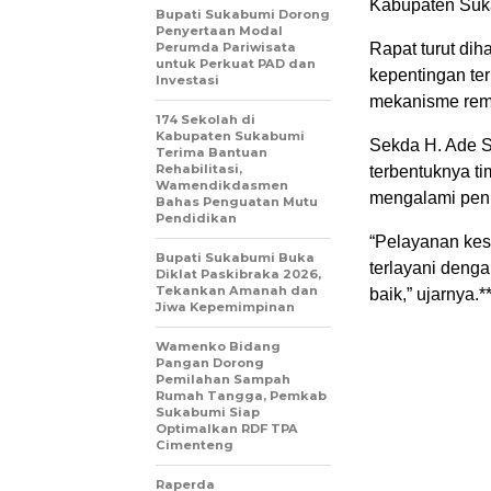
Kabupaten Suk
Bupati Sukabumi Dorong
Penyertaan Modal
Perumda Pariwisata
Rapat turut di
untuk Perkuat PAD dan
kepentingan te
Investasi
mekanisme remun
174 Sekolah di
Kabupaten Sukabumi
Sekda H. Ade 
Terima Bantuan
Rehabilitasi,
terbentuknya ti
Wamendikdasmen
mengalami peni
Bahas Penguatan Mutu
Pendidikan
“Pelayanan kes
Bupati Sukabumi Buka
terlayani deng
Diklat Paskibraka 2026,
Tekankan Amanah dan
baik,” ujarnya.*
Jiwa Kepemimpinan
Wamenko Bidang
Pangan Dorong
Pemilahan Sampah
Rumah Tangga, Pemkab
Sukabumi Siap
Optimalkan RDF TPA
Cimenteng
Raperda