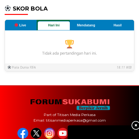
SKOR BOLA
Live
Hari Ini
Mendatang
Hasil
Tidak ada pertandingan hari ini.
Piala Dunia FIFA
18.11 WIB
Part of Titisan Media Perkasa
Email: titisanmediaperkasa@gmail.com
✖