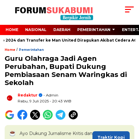
HOME
NASIONAL
DAERAH
PEMERINTAHAN
ENTERT
ro 2024 dan Transfer ke Man United Diragukan Akibat Cedera ACL
/
Home
Pemerintahan
Guru Olahraga Jadi Agen
Perubahan, Bupati Dukung
Pembiasaan Senam Waringkas di
Sekolah
Redaktur
- Admin
Rabu, 9 Juli 2025
- 20:43 WIB
Ayo Dukung Jurnalisme Kritis dan
Traktir Kopi