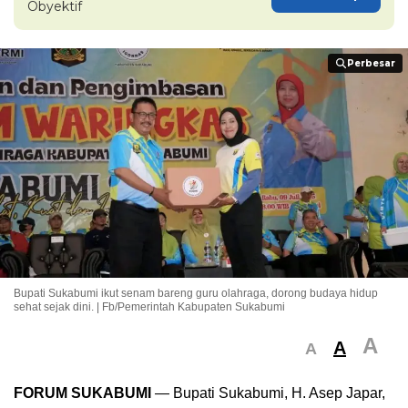
Obyektif
Perbesar
Perbesar
Bupati Sukabumi ikut senam bareng guru olahraga, dorong budaya hidup
sehat sejak dini. | Fb/Pemerintah Kabupaten Sukabumi
A
A
A
FORUM SUKABUMI
— Bupati Sukabumi, H. Asep Japar,