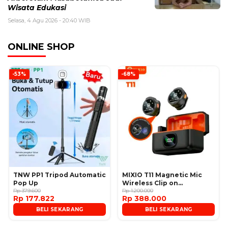
Wisata Edukasi
Selasa, 4 Agu 2026 - 20:40 WIB
ONLINE SHOP
-53%
-68%
TNW PP1 Tripod Automatic
MIXIO T11 Magnetic Mic
Pop Up
Wireless Clip on
Rp 379.600
Microphone
Rp 1.200.000
Rp 177.822
Rp 388.000
BELI SEKARANG
BELI SEKARANG