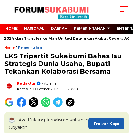
HOME
NASIONAL
DAERAH
PEMERINTAHAN
ENTERT
o 2024 dan Transfer ke Man United Diragukan Akibat Cedera ACL
/
Home
Pemerintahan
LKS Tripartit Sukabumi Bahas Isu
Strategis Dunia Usaha, Bupati
Tekankan Kolaborasi Bersama
Redaktur
- Admin
Kamis, 30 Oktober 2025
- 19:12 WIB
Ayo Dukung Jurnalisme Kritis dan
Traktir Kopi
Obyektif