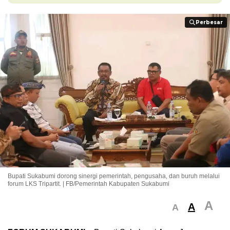
Perbesar
Perbesar
Bupati Sukabumi dorong sinergi pemerintah, pengusaha, dan buruh melalui
forum LKS Tripartit. | FB/Pemerintah Kabupaten Sukabumi
A
A
A