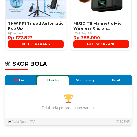
TNW PP1 Tripod Automatic
MIXIO T11 Magnetic Mic
Pop Up
Wireless Clip on
Rp 379.600
Microphone
Rp 1.200.000
Rp 177.822
Rp 388.000
BELI SEKARANG
BELI SEKARANG
SKOR BOLA
Live
Hari Ini
Mendatang
Hasil
Tidak ada pertandingan hari ini.
Piala Dunia FIFA
17.30 WIB