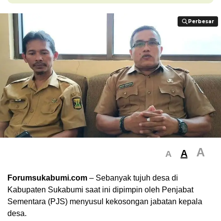
Perbesar
Perbesar
A
A
A
Forumsukabumi.com
– Sebanyak tujuh desa di
Kabupaten Sukabumi saat ini dipimpin oleh Penjabat
Sementara (PJS) menyusul kekosongan jabatan kepala
desa.