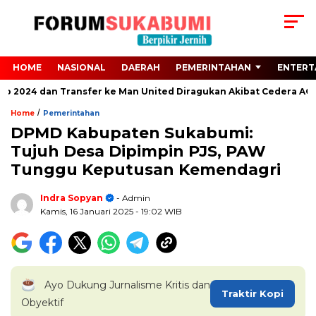
HOME
NASIONAL
DAERAH
PEMERINTAHAN
ENTERT
ro 2024 dan Transfer ke Man United Diragukan Akibat Cedera ACL
/
Home
Pemerintahan
DPMD Kabupaten Sukabumi:
Tujuh Desa Dipimpin PJS, PAW
Tunggu Keputusan Kemendagri
Indra Sopyan
- Admin
Kamis, 16 Januari 2025
- 19:02 WIB
Ayo Dukung Jurnalisme Kritis dan
Traktir Kopi
Obyektif