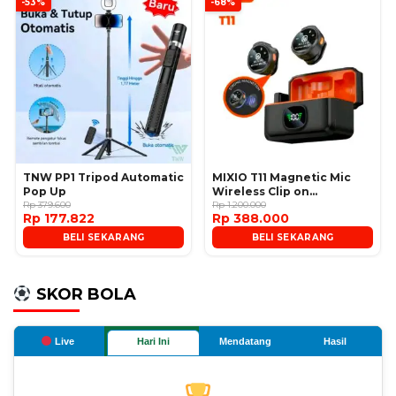
-53%
-68%
TNW PP1 Tripod Automatic
MIXIO T11 Magnetic Mic
Pop Up
Wireless Clip on
Rp 379.600
Microphone
Rp 1.200.000
Rp 177.822
Rp 388.000
BELI SEKARANG
BELI SEKARANG
SKOR BOLA
Live
Hari Ini
Mendatang
Hasil