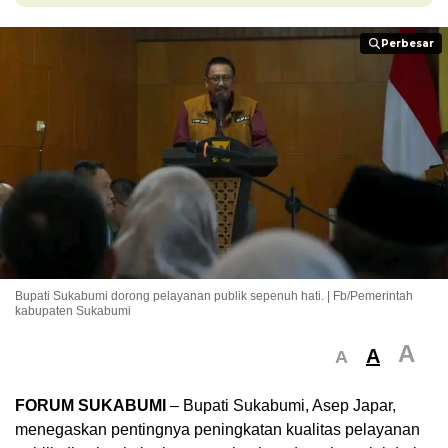
Perbesar
Perbesar
Bupati Sukabumi dorong pelayanan publik sepenuh hati. | Fb/Pemerintah
kabupaten Sukabumi
A
A
A
FORUM SUKABUMI
– Bupati Sukabumi, Asep Japar,
menegaskan pentingnya peningkatan kualitas pelayanan