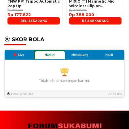
TNW PP1 Tripod Automatic
MIXIO T11 Magnetic Mic
Pop Up
Wireless Clip on
Rp 379.600
Microphone
Rp 1.200.000
Rp 177.822
Rp 388.000
BELI SEKARANG
BELI SEKARANG
SKOR BOLA
Live
Hari Ini
Mendatang
Hasil
Tidak ada pertandingan hari ini.
Piala Dunia FIFA
22.39 WIB