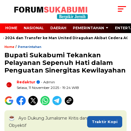
HOME
NASIONAL
DAERAH
PEMERINTAHAN
ENTERT
ro 2024 dan Transfer ke Man United Diragukan Akibat Cedera ACL
/
Home
Pemerintahan
Bupati Sukabumi Tekankan
Pelayanan Sepenuh Hati dalam
Penguatan Sinergitas Kewilayahan
Redaktur
- Admin
Selasa, 11 November 2025
- 19:24 WIB
Ayo Dukung Jurnalisme Kritis dan
Traktir Kopi
Obyektif