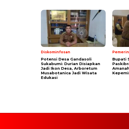
Diskominfosan
Pemerin
Potensi Desa Gandasoli
Bupati 
Sukabumi: Durian Disiapkan
Paskibr
Jadi Ikon Desa, Arboretum
Amanah
Musabotanica Jadi Wisata
Kepemi
Edukasi