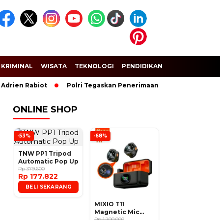
KRIMINAL
WISATA
TEKNOLOGI
PENDIDIKAN
SPORT
Rabiot
Polri Tegaskan Penerimaan Anggota dan Taruna Akpol 
ONLINE SHOP
-53%
-68%
TNW PP1 Tripod
Automatic Pop Up
Rp 379.600
Rp 177.822
BELI SEKARANG
MIXIO T11
Magnetic Mic
Wireless Clip on
Rp 1.200.000