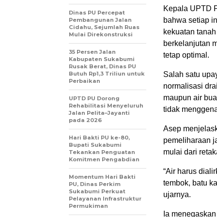
Kepala UPTD PU
Dinas PU Percepat
bahwa setiap in
Pembangunan Jalan
Cidahu, Sejumlah Ruas
kekuatan tanah 
Mulai Direkonstruksi
berkelanjutan 
35 Persen Jalan
tetap optimal.
Kabupaten Sukabumi
Rusak Berat, Dinas PU
Butuh Rp1,3 Triliun untuk
Salah satu upa
Perbaikan
normalisasi dra
maupun air bua
UPTD PU Dorong
Rehabilitasi Menyeluruh
tidak menggenan
Jalan Pelita–Jayanti
pada 2026
Asep menjelask
Hari Bakti PU ke-80,
pemeliharaan ja
Bupati Sukabumi
mulai dari reta
Tekankan Penguatan
Komitmen Pengabdian
“Air harus dial
Momentum Hari Bakti
tembok, batu ka
PU, Dinas Perkim
Sukabumi Perkuat
ujarnya.
Pelayanan Infrastruktur
Permukiman
Ia menegaskan 