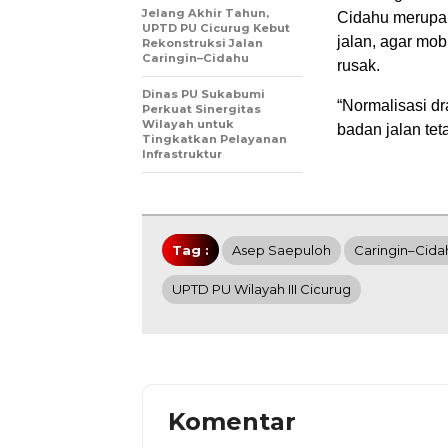
Jelang Akhir Tahun,
Cidahu merupa
UPTD PU Cicurug Kebut
jalan, agar mob
Rekonstruksi Jalan
Caringin–Cidahu
rusak.
Dinas PU Sukabumi
“Normalisasi dr
Perkuat Sinergitas
Wilayah untuk
badan jalan tet
Tingkatkan Pelayanan
Infrastruktur
Tag :
Asep Saepuloh
Caringin–Cida
UPTD PU Wilayah III Cicurug
Komentar