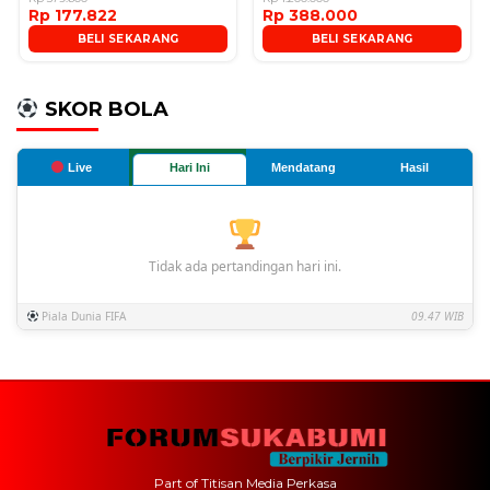
Rp 177.822
Rp 388.000
BELI SEKARANG
BELI SEKARANG
SKOR BOLA
Live
Hari Ini
Mendatang
Hasil
Tidak ada pertandingan hari ini.
Piala Dunia FIFA
09.47 WIB
Part of Titisan Media Perkasa