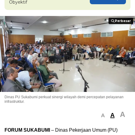
Obyektif
Perbesar
Perbesar
Dinas PU Sukabumi perkuat sinergi wilayah demi percepatan pelayanan
infrastruktur.
A
A
A
FORUM SUKABUMI
– Dinas Pekerjaan Umum (PU)