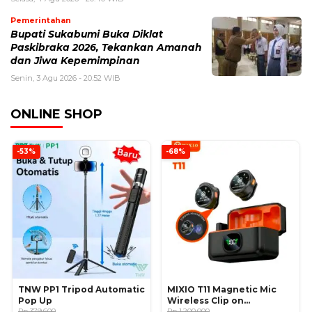
Pemerintahan
Bupati Sukabumi Buka Diklat
Paskibraka 2026, Tekankan Amanah
dan Jiwa Kepemimpinan
Senin, 3 Agu 2026 - 20:52 WIB
ONLINE SHOP
-53%
-68%
TNW PP1 Tripod Automatic
MIXIO T11 Magnetic Mic
Pop Up
Wireless Clip on
Rp 379.600
Microphone
Rp 1.200.000