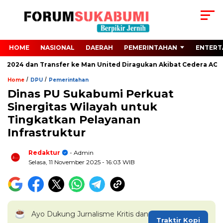
HOME
NASIONAL
DAERAH
PEMERINTAHAN
ENTERT
o 2024 dan Transfer ke Man United Diragukan Akibat Cedera ACL
/
/
Home
DPU
Pemerintahan
Dinas PU Sukabumi Perkuat
Sinergitas Wilayah untuk
Tingkatkan Pelayanan
Infrastruktur
Redaktur
- Admin
Selasa, 11 November 2025
- 16:03 WIB
Ayo Dukung Jurnalisme Kritis dan
Traktir Kopi