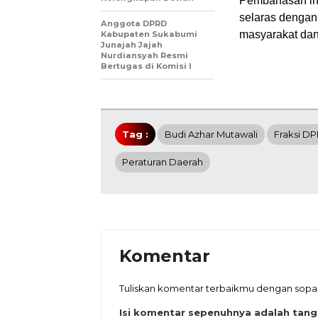
Pembahasan ini
selaras dengan 
Anggota DPRD
masyarakat dan
Kabupaten Sukabumi
Junajah Jajah
Nurdiansyah Resmi
Bertugas di Komisi I
Tag :
Budi Azhar Mutawali
Fraksi D
Peraturan Daerah
Komentar
Tuliskan komentar terbaikmu dengan sop
Isi komentar sepenuhnya adalah tan