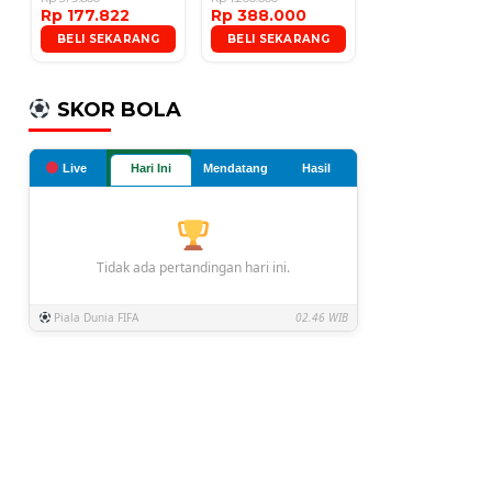
Rp 177.822
Rp 388.000
Microphone
BELI SEKARANG
BELI SEKARANG
SKOR BOLA
Live
Hari Ini
Mendatang
Hasil
Tidak ada pertandingan hari ini.
Piala Dunia FIFA
02.46 WIB