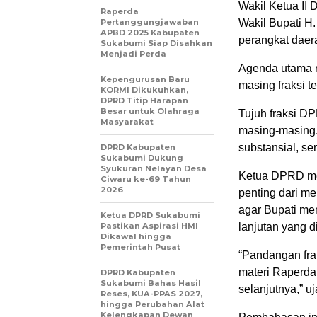
Wakil Ketua II 
Raperda
Pertanggungjawaban
Wakil Bupati H
APBD 2025 Kabupaten
perangkat daer
Sukabumi Siap Disahkan
Menjadi Perda
Agenda utama 
Kepengurusan Baru
masing fraksi 
KORMI Dikukuhkan,
DPRD Titip Harapan
Besar untuk Olahraga
Tujuh fraksi D
Masyarakat
masing-masing.
substansial, se
DPRD Kabupaten
Sukabumi Dukung
Syukuran Nelayan Desa
Ketua DPRD me
Ciwaru ke-69 Tahun
2026
penting dari m
agar Bupati me
Ketua DPRD Sukabumi
Pastikan Aspirasi HMI
lanjutan yang d
Dikawal hingga
Pemerintah Pusat
“Pandangan fra
materi Raperda
DPRD Kabupaten
Sukabumi Bahas Hasil
selanjutnya,” u
Reses, KUA-PPAS 2027,
hingga Perubahan Alat
Kelengkapan Dewan