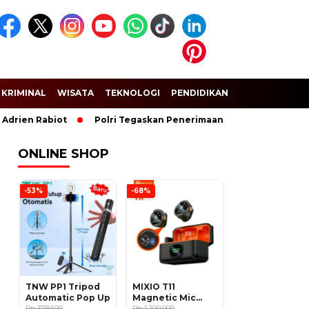
KRIMINAL
WISATA
TEKNOLOGI
PENDIDIKAN
SPORT
 Rabiot
Polri Tegaskan Penerimaan Anggota dan Taruna Akpol
ONLINE SHOP
-53%
-68%
TNW PP1 Tripod
MIXIO T11
Automatic Pop Up
Magnetic Mic
Rp 379.600
Wireless Clip on
Rp 1.200.000