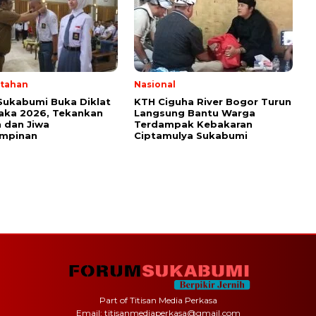
tahan
Nasional
Sukabumi Buka Diklat
KTH Ciguha River Bogor Turun
aka 2026, Tekankan
Langsung Bantu Warga
 dan Jiwa
Terdampak Kebakaran
mpinan
Ciptamulya Sukabumi
Part of Titisan Media Perkasa
Email: titisanmediaperkasa@gmail.com