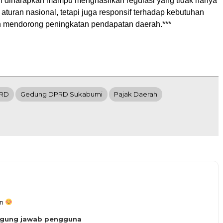
 diharapkan mampu menghasilkan regulasi yang tidak hanya
aturan nasional, tetapi juga responsif terhadap kebutuhan
 mendorong peningkatan pendapatan daerah.***
PRD
Gedung DPRD Sukabumi
Pajak Daerah
an
ggung jawab pengguna