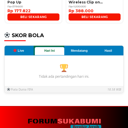
Pop Up
Wireless Clip on
Rp 379.600
Microphone
Rp 1.200.000
Rp 177.822
Rp 388.000
BELI SEKARANG
BELI SEKARANG
SKOR BOLA
Live
Hari Ini
Mendatang
Hasil
Tidak ada pertandingan hari ini.
Piala Dunia FIFA
18.58 WIB