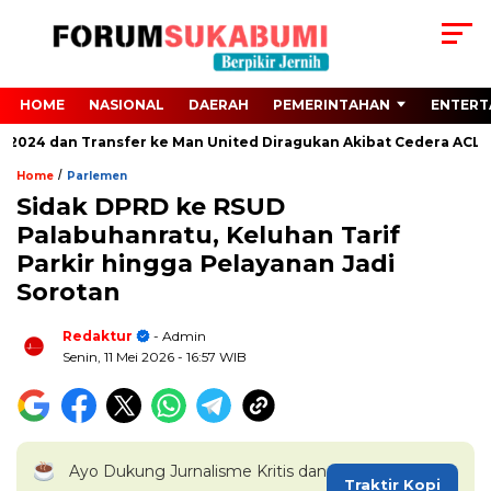
HOME
NASIONAL
DAERAH
PEMERINTAHAN
ENTERT
 2024 dan Transfer ke Man United Diragukan Akibat Cedera ACL
/
Home
Parlemen
Sidak DPRD ke RSUD
Palabuhanratu, Keluhan Tarif
Parkir hingga Pelayanan Jadi
Sorotan
Redaktur
- Admin
Senin, 11 Mei 2026
- 16:57 WIB
Ayo Dukung Jurnalisme Kritis dan
Traktir Kopi