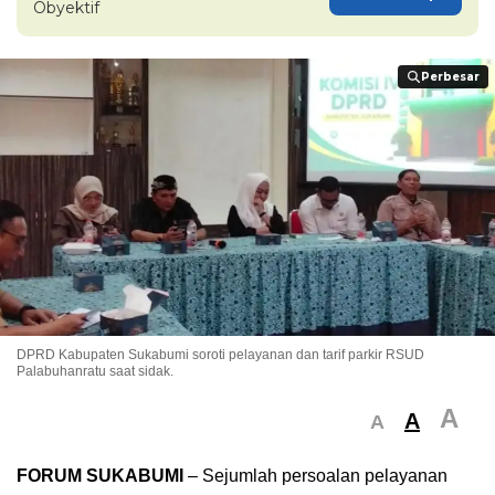
Obyektif
Perbesar
Perbesar
DPRD Kabupaten Sukabumi soroti pelayanan dan tarif parkir RSUD
Palabuhanratu saat sidak.
A
A
A
FORUM SUKABUMI
– Sejumlah persoalan pelayanan