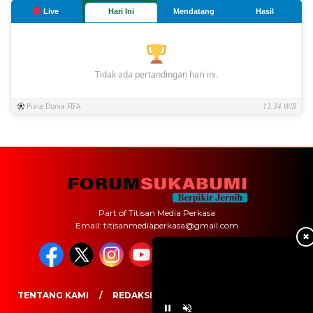
Live
Hari Ini
Mendatang
Hasil
Tidak ada pertandingan hari ini.
Piala Dunia FIFA
13.34 WIB
Part of Titisan Media Perkasa
Email: titisanmediaperkasa@gmail.com
✖
TENTANG KAMI
REDAKSI
PEDOMAN MEDIA SIBER