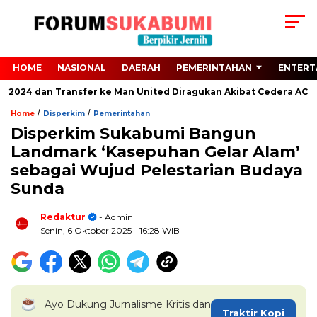
HOME
NASIONAL
DAERAH
PEMERINTAHAN
ENTERT
o 2024 dan Transfer ke Man United Diragukan Akibat Cedera ACL
/
/
Home
Disperkim
Pemerintahan
Disperkim Sukabumi Bangun
Landmark ‘Kasepuhan Gelar Alam’
sebagai Wujud Pelestarian Budaya
Sunda
Redaktur
- Admin
Senin, 6 Oktober 2025
- 16:28 WIB
Ayo Dukung Jurnalisme Kritis dan
Traktir Kopi