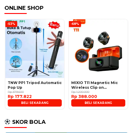
ONLINE SHOP
-53%
-68%
TNW PP1 Tripod Automatic
MIXIO T11 Magnetic Mic
Pop Up
Wireless Clip on
Rp 379.600
Microphone
Rp 1.200.000
Rp 177.822
Rp 388.000
BELI SEKARANG
BELI SEKARANG
SKOR BOLA