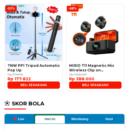
-53%
-68%
TNW PP1 Tripod Automatic
MIXIO T11 Magnetic Mic
Pop Up
Wireless Clip on
Rp 379.600
Microphone
Rp 1.200.000
Rp 177.822
Rp 388.000
BELI SEKARANG
BELI SEKARANG
SKOR BOLA
Live
Hari Ini
Mendatang
Hasil