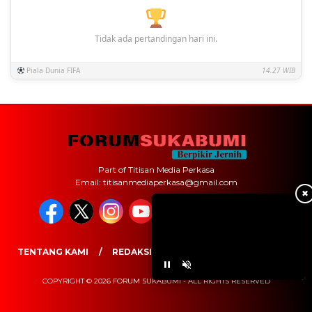
Tidak ada pertandingan hari ini.
Piala Dunia FIFA
14.27 WIB
Part of Titisan Media Perkasa
Email: titisanmediaperkasa@gmail.com
✖
TENTANG KAMI
REDAKSI
PEDOMAN MEDIA SIBER
COPYRIGHT © 2026 FORUM SUKABUMI - ALL RIGHTS RESERVED