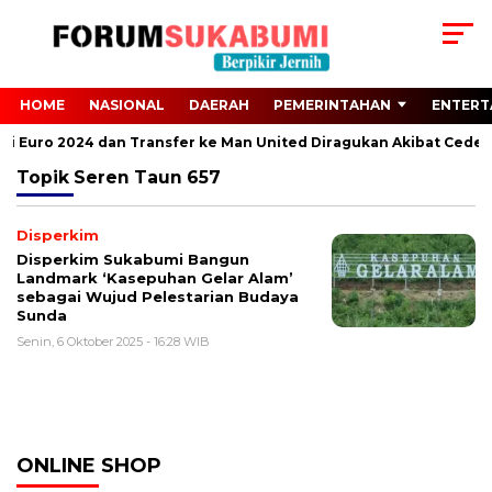
HOME
NASIONAL
DAERAH
PEMERINTAHAN
ENTERT
dari Euro 2024 dan Transfer ke Man United Diragukan Akibat Ceder
Topik
Seren Taun 657
Disperkim
Disperkim Sukabumi Bangun
Landmark ‘Kasepuhan Gelar Alam’
sebagai Wujud Pelestarian Budaya
Sunda
Senin, 6 Oktober 2025 - 16:28 WIB
ONLINE SHOP