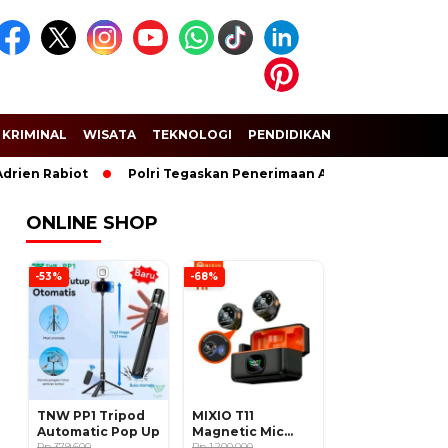
KRIMINAL
WISATA
TEKNOLOGI
PENDIDIKAN
SPORT
Rabiot
Polri Tegaskan Penerimaan Anggota dan Taruna Akpol 
ONLINE SHOP
-53%
-68%
TNW PP1 Tripod
MIXIO T11
Automatic Pop Up
Magnetic Mic
Rp 379.600
Wireless Clip on
Rp 1.200.000