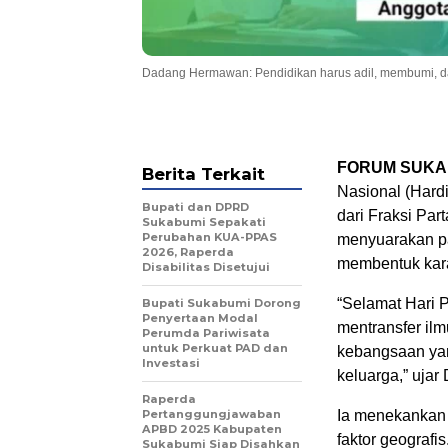
Dadang Hermawan: Pendidikan harus adil, membumi, d
FORUM SUKA
Berita Terkait
Nasional (Har
Bupati dan DPRD
dari Fraksi Pa
Sukabumi Sepakati
Perubahan KUA-PPAS
menyuarakan pa
2026, Raperda
membentuk kar
Disabilitas Disetujui
“Selamat Hari 
Bupati Sukabumi Dorong
Penyertaan Modal
mentransfer ilmu
Perumda Pariwisata
untuk Perkuat PAD dan
kebangsaan yan
Investasi
keluarga,” ujar
Raperda
Pertanggungjawaban
Ia menekankan 
APBD 2025 Kabupaten
faktor geografi
Sukabumi Siap Disahkan