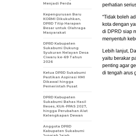
Menjadi Perda
perhatian seriu
Kepengurusan Baru
“Tidak boleh a
KORMI Dikukuhkan,
DPRD Titip Harapan
kota dengan ya
Besar untuk Olahraga
di DPRD siap m
Masyarakat
menyentuh kebu
DPRD Kabupaten
Sukabumi Dukung
Lebih lanjut, 
Syukuran Nelayan Desa
Ciwaru ke-69 Tahun
yaitu berakar pa
2026
penting agar g
di tengah arus g
Ketua DPRD Sukabumi
Pastikan Aspirasi HMI
Dikawal hingga
Pemerintah Pusat
DPRD Kabupaten
Sukabumi Bahas Hasil
Reses, KUA-PPAS 2027,
hingga Perubahan Alat
Kelengkapan Dewan
Anggota DPRD
Kabupaten Sukabumi
Junajah Jajah