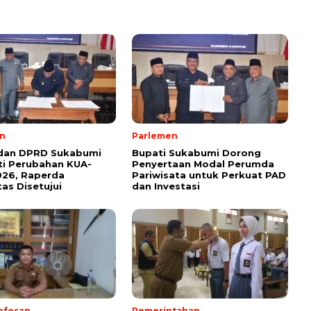
n
Parlemen
 dan DPRD Sukabumi
Bupati Sukabumi Dorong
i Perubahan KUA-
Penyertaan Modal Perumda
026, Raperda
Pariwisata untuk Perkuat PAD
tas Disetujui
dan Investasi
nfosan
Pemerintahan