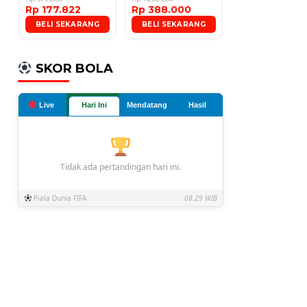
Rp 177.822
Rp 388.000
Microphone
BELI SEKARANG
BELI SEKARANG
SKOR BOLA
Live
Hari Ini
Mendatang
Hasil
Tidak ada pertandingan hari ini.
Piala Dunia FIFA
08.29 WIB