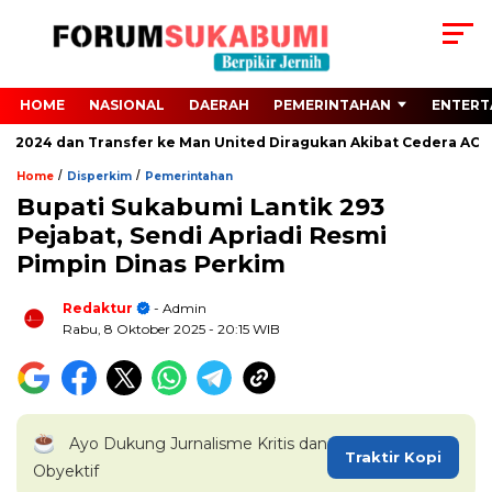
HOME
NASIONAL
DAERAH
PEMERINTAHAN
ENTERT
o 2024 dan Transfer ke Man United Diragukan Akibat Cedera ACL
/
/
Home
Disperkim
Pemerintahan
Bupati Sukabumi Lantik 293
Pejabat, Sendi Apriadi Resmi
Pimpin Dinas Perkim
Redaktur
- Admin
Rabu, 8 Oktober 2025
- 20:15 WIB
Ayo Dukung Jurnalisme Kritis dan
Traktir Kopi
Obyektif