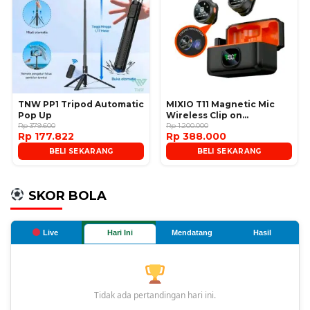
TNW PP1 Tripod Automatic
MIXIO T11 Magnetic Mic
Pop Up
Wireless Clip on
Rp 379.600
Microphone
Rp 1.200.000
Rp 177.822
Rp 388.000
BELI SEKARANG
BELI SEKARANG
SKOR BOLA
Live
Hari Ini
Mendatang
Hasil
Tidak ada pertandingan hari ini.