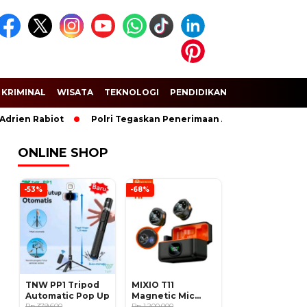
KRIMINAL
WISATA
TEKNOLOGI
PENDIDIKAN
SPORT
rien Rabiot
Polri Tegaskan Penerimaan Anggota dan Taruna A
ONLINE SHOP
-53%
-68%
TNW PP1 Tripod
MIXIO T11
Automatic Pop Up
Magnetic Mic
Rp 379.600
Wireless Clip on
Rp 1.200.000