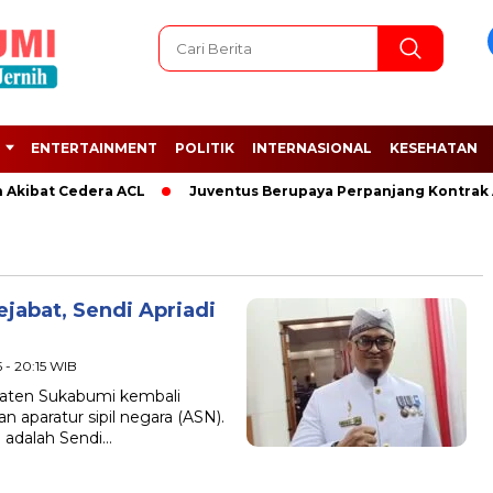
ENTERTAINMENT
POLITIK
INTERNASIONAL
KESEHATAN
 Akibat Cedera ACL
Juventus Berupaya Perpanjang Kontrak Ad
jabat, Sendi Apriadi
 - 20:15 WIB
ten Sukabumi kembali
 aparatur sipil negara (ASN).
i adalah Sendi…