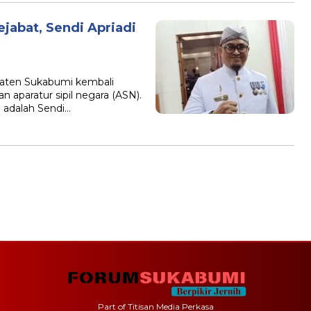
jabat, Sendi Apriadi
ten Sukabumi kembali
 aparatur sipil negara (ASN).
i adalah Sendi…
Part of Titisan Media Perkasa