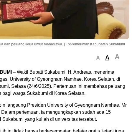
wa dan peluang kerja untuk mahasiswa. | Fb/Pemerintah Kabupaten Sukabumi
A
A
A
BUMI
– Wakil Bupati Sukabumi, H. Andreas, menerima
gasi University of Gyeongnam Namhae, Korea Selatan, di
mi, Selasa (24/6/2025). Pertemuan ini membahas peluang
h bagi warga Sukabumi di Korea Selatan.
pin langsung Presiden University of Gyeongnam Namhae, Mr.
. Dalam pertemuan, ia mengungkapkan sudah ada 15
Sukabumi yang kuliah di universitas tersebut.
lih ini tidak hanya berkesempatan belajar gratis, tetapi juga