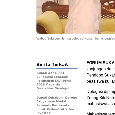
Wabup Sukabumi terima delegasi Korsel, bahas beasis
FORUM SUKA
Berita Terkait
kunjungan dele
Bupati dan DPRD
Pendopo Sukabu
Sukabumi Sepakati
Perubahan KUA-PPAS
beasiswa kulia
2026, Raperda
Disabilitas Disetujui
Delegasi dipim
Young Sik Noh
Bupati Sukabumi Dorong
Penyertaan Modal
mahasiswa asal 
Perumda Pariwisata
untuk Perkuat PAD dan
Investasi
Mahasiswa terpi