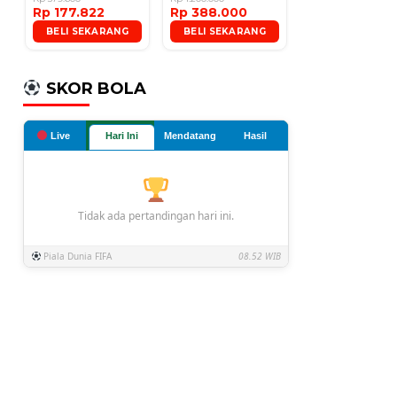
Rp 177.822
Rp 388.000
Microphone
BELI SEKARANG
BELI SEKARANG
SKOR BOLA
Live
Hari Ini
Mendatang
Hasil
Tidak ada pertandingan hari ini.
Piala Dunia FIFA
08.52 WIB