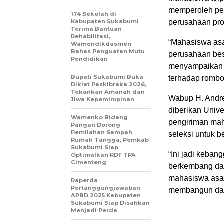
memperoleh pel
174 Sekolah di
Kabupaten Sukabumi
perusahaan pr
Terima Bantuan
Rehabilitasi,
“Mahasiswa asal
Wamendikdasmen
Bahas Penguatan Mutu
perusahaan besa
Pendidikan
menyampaikan 
Bupati Sukabumi Buka
terhadap rombo
Diklat Paskibraka 2026,
Tekankan Amanah dan
Wabup H. Andr
Jiwa Kepemimpinan
diberikan Univ
Wamenko Bidang
pengiriman mah
Pangan Dorong
Pemilahan Sampah
seleksi untuk b
Rumah Tangga, Pemkab
Sukabumi Siap
“Ini jadi keba
Optimalkan RDF TPA
Cimenteng
berkembang dan
mahasiswa asal
Raperda
Pertanggungjawaban
membangun dae
APBD 2025 Kabupaten
Sukabumi Siap Disahkan
Menjadi Perda