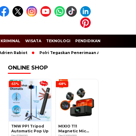
KRIMINAL
WISATA
TEKNOLOGI
PENDIDIKAN
SPORT
 Rabiot
Polri Tegaskan Penerimaan Anggota dan Taruna Akpol
ONLINE SHOP
-53%
-68%
TNW PP1 Tripod
MIXIO T11
Automatic Pop Up
Magnetic Mic
Rp 379.600
Wireless Clip on
Rp 1.200.000