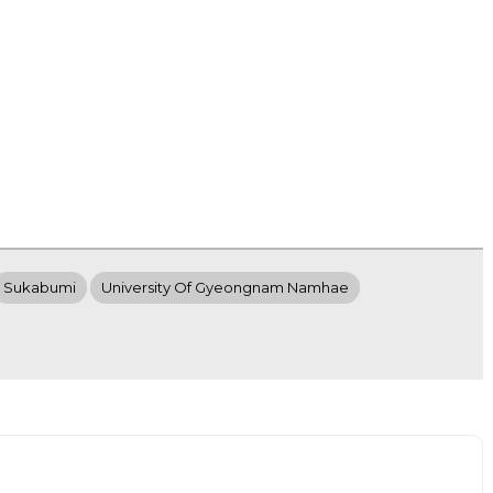
Sukabumi
University Of Gyeongnam Namhae