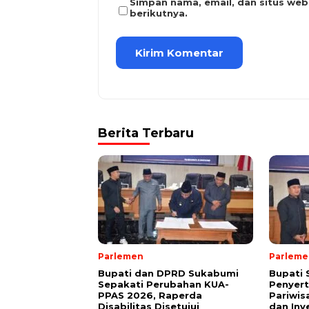
Simpan nama, email, dan situs we
berikutnya.
Berita Terbaru
Parlemen
Parleme
Bupati dan DPRD Sukabumi
Bupati
Sepakati Perubahan KUA-
Penyer
PPAS 2026, Raperda
Pariwis
Disabilitas Disetujui
dan Inv