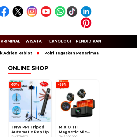
KRIMINAL
WISATA
TEKNOLOGI
PENDIDIKAN
SPORT
Adrien Rabiot
Polri Tegaskan Penerimaan Anggota dan Taruna
ONLINE SHOP
-53%
-68%
TNW PP1 Tripod
MIXIO T11
Automatic Pop Up
Magnetic Mic
Rp 379.600
Wireless Clip on
Rp 1.200.000