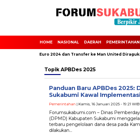
HOME
NASIONAL
DAERAH
PEMERINTAHAN
Scalvini Absen dari Euro 2024 dan Transfer ke Man United Diraguk
Topik
APBDes 2025
Panduan Baru APBDes 2025:
Sukabumi Kawal Implementasi
Pemerintahan
| Kamis, 16 Januari 2025 - 19:21 WIB
Forumsukabumi.com – Dinas Pemberday
(DPMD) Kabupaten Sukabumi menggelar sos
terbaru pengelolaan dana desa pada Kamis
dilakukan…