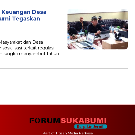
an Keuangan Desa
umi Tegaskan
asyarakat dan Desa
ialisasi terkait regulasi
am rangka menyambut tahun
Part of Titisan Media Perkasa