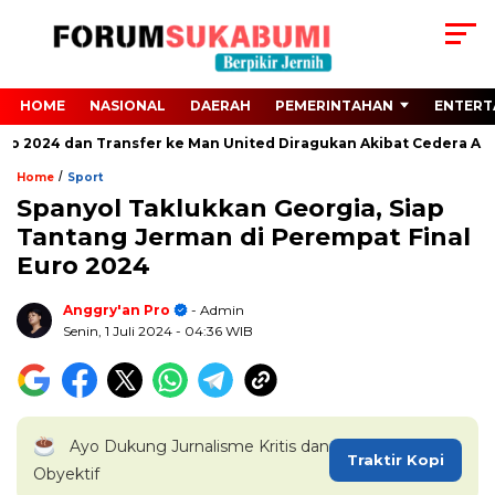
HOME
NASIONAL
DAERAH
PEMERINTAHAN
ENTERT
ro 2024 dan Transfer ke Man United Diragukan Akibat Cedera ACL
/
Home
Sport
Spanyol Taklukkan Georgia, Siap
Tantang Jerman di Perempat Final
Euro 2024
Anggry'an Pro
- Admin
Senin, 1 Juli 2024
- 04:36 WIB
Ayo Dukung Jurnalisme Kritis dan
Traktir Kopi
Obyektif