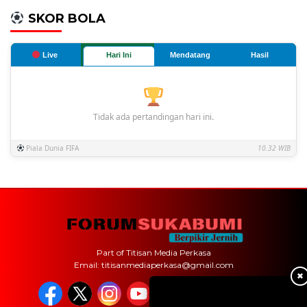
SKOR BOLA
Live
Hari Ini
Mendatang
Hasil
Tidak ada pertandingan hari ini.
Piala Dunia FIFA
10.32 WIB
Part of Titisan Media Perkasa
Email: titisanmediaperkasa@gmail.com
✖