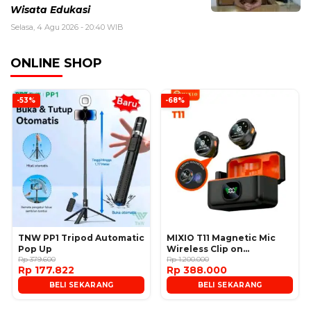
Wisata Edukasi
Selasa, 4 Agu 2026 - 20:40 WIB
ONLINE SHOP
-53%
-68%
TNW PP1 Tripod Automatic
MIXIO T11 Magnetic Mic
Pop Up
Wireless Clip on
Rp 379.600
Microphone
Rp 1.200.000
Rp 177.822
Rp 388.000
BELI SEKARANG
BELI SEKARANG