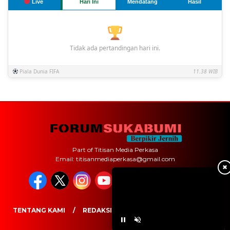
Live
Hari Ini
Mendatang
Hasil
Tidak ada pertandingan hari ini.
Piala Dunia FIFA
11.38 WIB
Part of Titisan Media Perkasa
Email: titisanmediaperkasa@gmail.com
✖
TENTANG KAMI
REDAKSI
PEDOMAN MEDIA SIBER