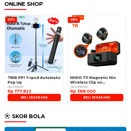
ONLINE SHOP
-53%
-68%
TNW PP1 Tripod Automatic
MIXIO T11 Magnetic Mic
Pop Up
Wireless Clip on
Rp 379.600
Microphone
Rp 1.200.000
Rp 177.822
Rp 388.000
BELI SEKARANG
BELI SEKARANG
SKOR BOLA