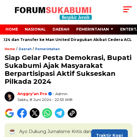
HOME
NASIONAL
DAERAH
PEMERINTAHAN
ENTERT
2024 dan Transfer ke Man United Diragukan Akibat Cedera ACL
/
/
Home
Daerah
Pemerintahan
Siap Gelar Pesta Demokrasi, Bupati
Sukabumi Ajak Masyarakat
Berpartisipasi Aktif Sukseskan
Pilkada 2024
Anggry'an Pro
- Admin
Sabtu, 8 Juni 2024
- 22:53 WIB
Ayo Dukung Jurnalisme Kritis dan
Traktir Kopi