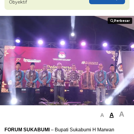
Obyektif
Perbesar
Perbesar
A
A
A
FORUM SUKABUMI
– Bupati Sukabumi H Marwan