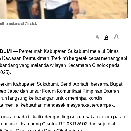
jir bandang di Cisolok.
A
A
A
BUMI
— Pemerintah Kabupaten Sukabumi melalui Dinas
 Kawasan Permukiman (Perkim) bergerak cepat menanggapi
 bandang yang melanda wilayah Kecamatan Cisolok pada
025).
erkim Kabupaten Sukabumi, Sendi Apriadi, bersama Bupati
sep Japar dan unsur Forum Komunikasi Pimpinan Daerah
urun langsung ke lapangan untuk meninjau kondisi
serta menilai kebutuhan mendesak masyarakat terdampak.
kuskan pada titik-titik dengan tingkat kerusakan cukup parah,
an putus di Kampung Cisolok RT 03 RW 02 dan sejumlah
di Desa Cisolok serta Desa Cikahuripan.