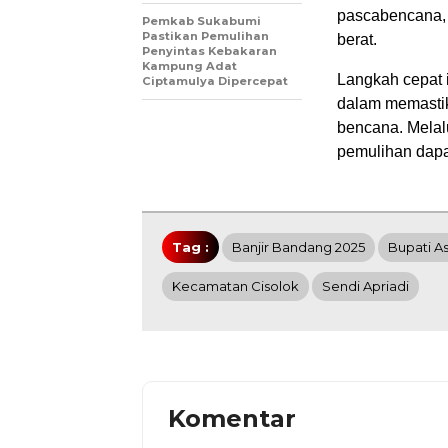
pascabencana, 
Pemkab Sukabumi
Pastikan Pemulihan
berat.
Penyintas Kebakaran
Kampung Adat
Langkah cepat 
Ciptamulya Dipercepat
dalam memastik
bencana. Melalu
pemulihan dapat
Tag :
Banjir Bandang 2025
Bupati A
Kecamatan Cisolok
Sendi Apriadi
Komentar