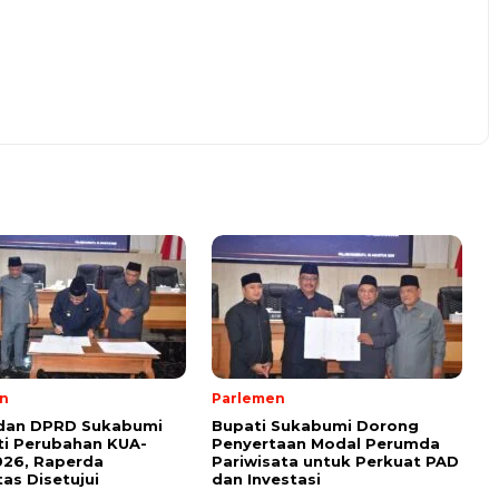
n
Parlemen
 dan DPRD Sukabumi
Bupati Sukabumi Dorong
i Perubahan KUA-
Penyertaan Modal Perumda
026, Raperda
Pariwisata untuk Perkuat PAD
tas Disetujui
dan Investasi