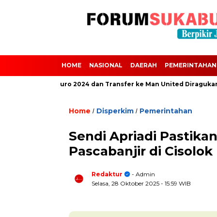
HOME
NASIONAL
DAERAH
PEMERINTAHAN
i Absen dari Euro 2024 dan Transfer ke Man United Diragukan Akiba
Home
Disperkim
Pemerintahan
/
/
Sendi Apriadi Pastik
Pascabanjir di Cisolok
Redaktur
- Admin
Selasa, 28 Oktober 2025
- 15:59 WIB