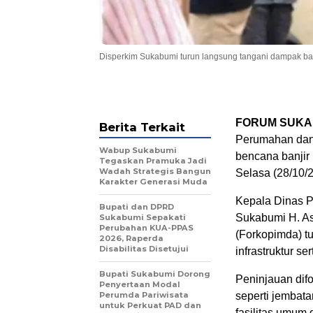
Disperkim Sukabumi turun langsung tangani dampak ban
FORUM SUKA
Berita Terkait
Perumahan dan
Wabup Sukabumi
bencana banjir
Tegaskan Pramuka Jadi
Wadah Strategis Bangun
Selasa (28/10/2
Karakter Generasi Muda
Kepala Dinas P
Bupati dan DPRD
Sukabumi H. A
Sukabumi Sepakati
Perubahan KUA-PPAS
(Forkopimda) t
2026, Raperda
Disabilitas Disetujui
infrastruktur 
Bupati Sukabumi Dorong
Peninjauan difo
Penyertaan Modal
Perumda Pariwisata
seperti jembat
untuk Perkuat PAD dan
fasilitas umum 