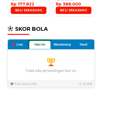
Rp 177.822
Rp 388.000
Microphone
BELI SEKARANG
BELI SEKARANG
SKOR BOLA
Live
Hari Ini
Mendatang
Hasil
Tidak ada pertandingan hari ini.
Piala Dunia FIFA
12.18 WIB