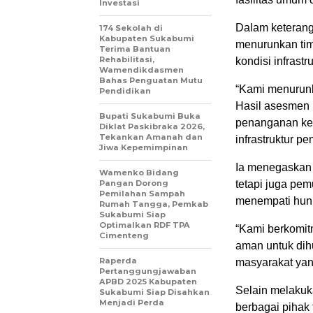
Investasi
Dalam keterang
174 Sekolah di
Kabupaten Sukabumi
menurunkan tim
Terima Bantuan
Rehabilitasi,
kondisi infras
Wamendikdasmen
Bahas Penguatan Mutu
“Kami menurunka
Pendidikan
Hasil asesmen 
Bupati Sukabumi Buka
penanganan ke 
Diklat Paskibraka 2026,
Tekankan Amanah dan
infrastruktur pe
Jiwa Kepemimpinan
Ia menegaskan 
Wamenko Bidang
Pangan Dorong
tetapi juga pe
Pemilahan Sampah
menempati huni
Rumah Tangga, Pemkab
Sukabumi Siap
Optimalkan RDF TPA
“Kami berkomit
Cimenteng
aman untuk dihu
Raperda
masyarakat yan
Pertanggungjawaban
APBD 2025 Kabupaten
Selain melakuk
Sukabumi Siap Disahkan
Menjadi Perda
berbagai pihak 