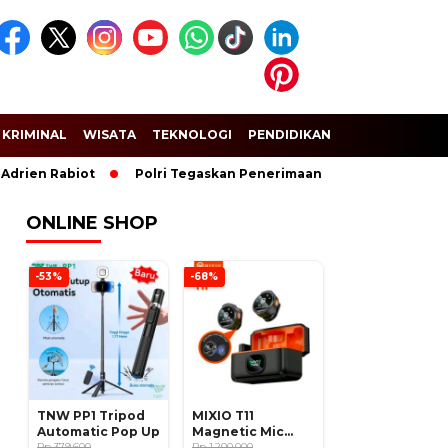
KRIMINAL
WISATA
TEKNOLOGI
PENDIDIKAN
SPORT
Rabiot
Polri Tegaskan Penerimaan Anggota dan Taruna Akpol 
ONLINE SHOP
-53%
-68%
TNW PP1 Tripod
MIXIO T11
Automatic Pop Up
Magnetic Mic
Rp 379.600
Wireless Clip on
Rp 1.200.000