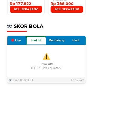
Rp 177.822
Rp 388.000
Microphone
BELI SEKARANG
BELI SEKARANG
SKOR BOLA
Live
Hari Ini
Mendatang
Hasil
Error API
HTTP ?: Tidak diketahui
Piala Dunia FIFA
12.56 WIB