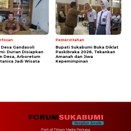
nfosan
Pemerintahan
 Desa Gandasoli
Bupati Sukabumi Buka Diklat
i: Durian Disiapkan
Paskibraka 2026, Tekankan
on Desa, Arboretum
Amanah dan Jiwa
anica Jadi Wisata
Kepemimpinan
Part of Titisan Media Perkasa