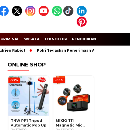
KRIMINAL
WISATA
TEKNOLOGI
PENDIDIKAN
SPORT
Rabiot
Polri Tegaskan Penerimaan Anggota dan Taruna Akpol 
ONLINE SHOP
-53%
-68%
TNW PP1 Tripod
MIXIO T11
Automatic Pop Up
Magnetic Mic
Rp 379.600
Wireless Clip on
Rp 1.200.000