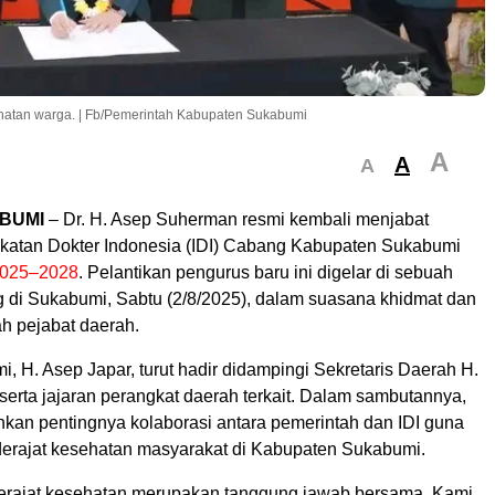
sehatan warga. | Fb/Pemerintah Kabupaten Sukabumi
A
A
A
BUMI
– Dr. H. Asep Suherman resmi kembali menjabat
Ikatan Dokter Indonesia (IDI) Cabang Kabupaten Sukabumi
025–2028
. Pelantikan pengurus baru ini digelar di sebuah
ng di Sukabumi, Sabtu (2/8/2025), dalam suasana khidmat dan
ah pejabat daerah.
, H. Asep Japar, turut hadir didampingi Sekretaris Daerah H.
erta jajaran perangkat daerah terkait. Dalam sambutannya,
kan pentingnya kolaborasi antara pemerintah dan IDI guna
erajat kesehatan masyarakat di Kabupaten Sukabumi.
erajat kesehatan merupakan tanggung jawab bersama. Kami