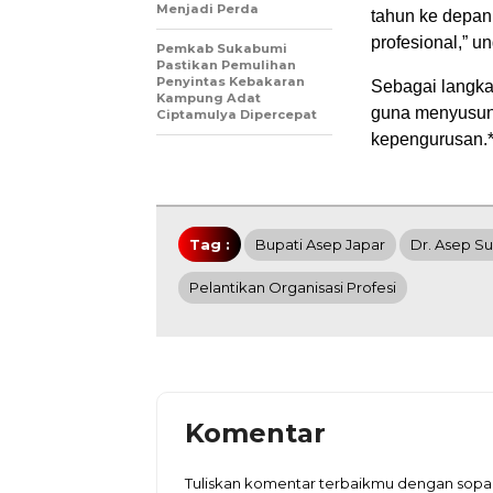
Menjadi Perda
tahun ke depan,
profesional,” u
Pemkab Sukabumi
Pastikan Pemulihan
Penyintas Kebakaran
Sebagai langka
Kampung Adat
guna menyusun
Ciptamulya Dipercepat
kepengurusan.*
Tag :
Bupati Asep Japar
Dr. Asep S
Pelantikan Organisasi Profesi
Komentar
Tuliskan komentar terbaikmu dengan sop