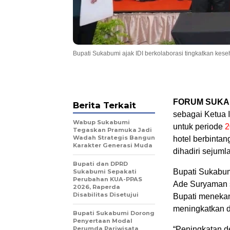
Bupati Sukabumi ajak IDI berkolaborasi tingkatkan ke
FORUM SUKA
Berita Terkait
sebagai Ketua 
Wabup Sukabumi
untuk periode
2
Tegaskan Pramuka Jadi
Wadah Strategis Bangun
hotel berbinta
Karakter Generasi Muda
dihadiri sejuml
Bupati dan DPRD
Bupati Sukabumi
Sukabumi Sepakati
Perubahan KUA-PPAS
Ade Suryaman s
2026, Raperda
Disabilitas Disetujui
Bupati menekan
meningkatkan d
Bupati Sukabumi Dorong
Penyertaan Modal
Perumda Pariwisata
“Peningkatan d