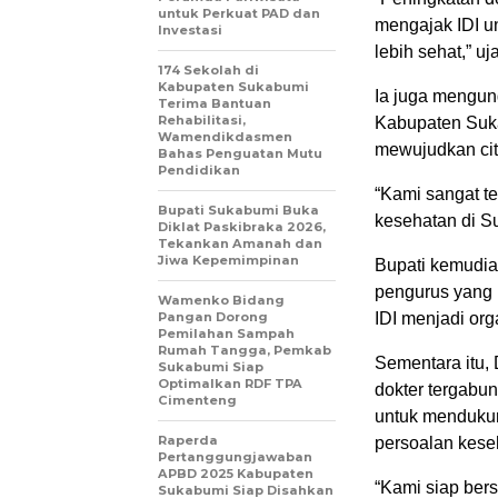
untuk Perkuat PAD dan
mengajak IDI u
Investasi
lebih sehat,” uj
174 Sekolah di
Kabupaten Sukabumi
Ia juga mengung
Terima Bantuan
Rehabilitasi,
Kabupaten Suka
Wamendikdasmen
mewujudkan cita
Bahas Penguatan Mutu
Pendidikan
“Kami sangat t
Bupati Sukabumi Buka
kesehatan di S
Diklat Paskibraka 2026,
Tekankan Amanah dan
Jiwa Kepemimpinan
Bupati kemudia
pengurus yang b
Wamenko Bidang
Pangan Dorong
IDI menjadi org
Pemilahan Sampah
Rumah Tangga, Pemkab
Sementara itu,
Sukabumi Siap
Optimalkan RDF TPA
dokter tergabu
Cimenteng
untuk menduku
Raperda
persoalan kese
Pertanggungjawaban
APBD 2025 Kabupaten
“Kami siap ber
Sukabumi Siap Disahkan