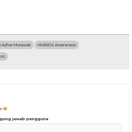
i Azhar Mutawali
HIV/AIDS Awareness
ort
an
ggung jawab pengguna