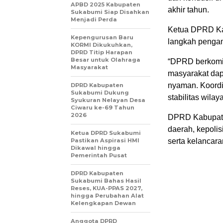
APBD 2025 Kabupaten
akhir tahun.
Sukabumi Siap Disahkan
Menjadi Perda
Ketua DPRD Ka
Kepengurusan Baru
langkah pengam
KORMI Dikukuhkan,
DPRD Titip Harapan
Besar untuk Olahraga
“DPRD berkomi
Masyarakat
masyarakat dap
nyaman. Koordi
DPRD Kabupaten
Sukabumi Dukung
stabilitas wilay
Syukuran Nelayan Desa
Ciwaru ke-69 Tahun
2026
DPRD Kabupate
daerah, kepoli
Ketua DPRD Sukabumi
Pastikan Aspirasi HMI
serta kelancara
Dikawal hingga
Pemerintah Pusat
DPRD Kabupaten
Sukabumi Bahas Hasil
Reses, KUA-PPAS 2027,
hingga Perubahan Alat
Kelengkapan Dewan
Anggota DPRD