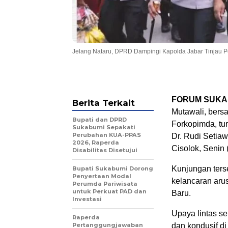
Jelang Nataru, DPRD Dampingi Kapolda Jabar Tinjau
FORUM SUKA
Berita Terkait
Mutawali, bersa
Bupati dan DPRD
Forkopimda, tu
Sukabumi Sepakati
Perubahan KUA-PPAS
Dr. Rudi Setia
2026, Raperda
Cisolok, Senin 
Disabilitas Disetujui
Kunjungan ters
Bupati Sukabumi Dorong
Penyertaan Modal
kelancaran arus
Perumda Pariwisata
untuk Perkuat PAD dan
Baru.
Investasi
Upaya lintas se
Raperda
Pertanggungjawaban
dan kondusif d