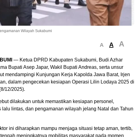
 Pengamanan Wilayah Sukabumi
A
A
A
BUMI
— Ketua DPRD Kabupaten Sukabumi, Budi Azhar
ma Bupati Asep Japar, Wakil Bupati Andreas, serta unsur
rut mendampingi Kunjungan Kerja Kapolda Jawa Barat, Irjen
wan, dalam pengecekan kesiapan Operasi Lilin Lodaya 2025 di
(8/12/2025).
ebut dilakukan untuk memastikan kesiapan personel,
 lalu lintas, dan pengamanan wilayah jelang Natal dan Tahun
ktor ini diharapkan mampu menjaga situasi tetap aman, tertib,
i tengah meningkatnya mobilitas masyarakat pada momen