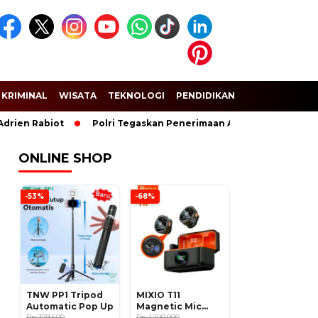
KRIMINAL
WISATA
TEKNOLOGI
PENDIDIKAN
SPORT
 Rabiot
Polri Tegaskan Penerimaan Anggota dan Taruna Akpol
ONLINE SHOP
-53%
-68%
TNW PP1 Tripod
MIXIO T11
Automatic Pop Up
Magnetic Mic
Rp 379.600
Wireless Clip on
Rp 1.200.000