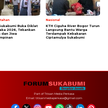
tahan
Nasional
Sukabumi Buka Diklat
KTH Ciguha River Bogor Turun
aka 2026, Tekankan
Langsung Bantu Warga
 dan Jiwa
Terdampak Kebakaran
mpinan
Ciptamulya Sukabumi
Part of Titisan Media Perkasa
Email: titisanmediaperkasa@gmail.com