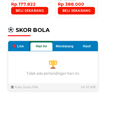
Rp 177.822
Rp 388.000
Microphone
BELI SEKARANG
BELI SEKARANG
SKOR BOLA
Live
Hari Ini
Mendatang
Hasil
Tidak ada pertandingan hari ini.
Piala Dunia FIFA
04.50 WIB