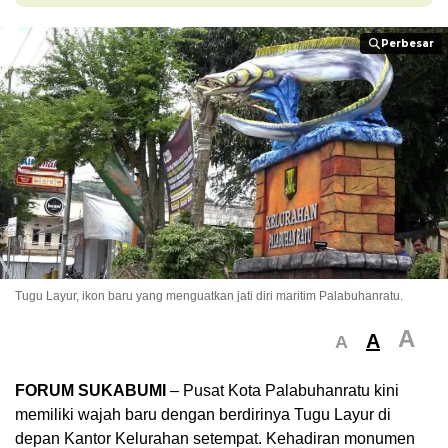
Perbesar
Perbesar
Tugu Layur, ikon baru yang menguatkan jati diri maritim Palabuhanratu.
A
A
A
FORUM SUKABUMI
– Pusat Kota Palabuhanratu kini
memiliki wajah baru dengan berdirinya Tugu Layur di
depan Kantor Kelurahan setempat. Kehadiran monumen