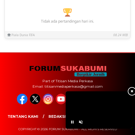
Tidak ada pertandingan hari ini.
Piala Dunia FIFA
08.24 WIB
Part of Titisan Media Perkasa
Email: titisanmediaperkasa@gmail.com
✖
TENTANG KAMI
REDAKSI
PEDOMAN MEDIA SIBER
COPYRIGHT © 2026 FORUM SUKABUMI - ALL RIGHTS RESERVED