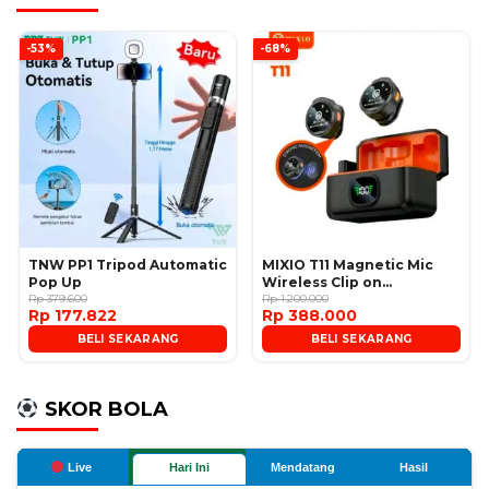
-53%
-68%
TNW PP1 Tripod Automatic
MIXIO T11 Magnetic Mic
Pop Up
Wireless Clip on
Rp 379.600
Microphone
Rp 1.200.000
Rp 177.822
Rp 388.000
BELI SEKARANG
BELI SEKARANG
SKOR BOLA
Live
Hari Ini
Mendatang
Hasil