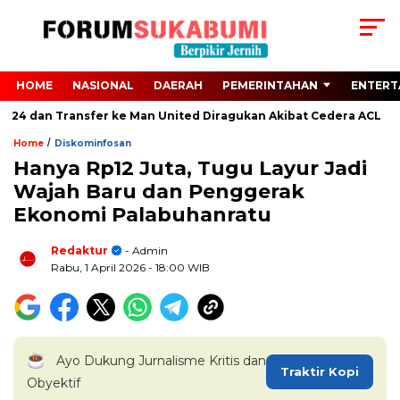
HOME
NASIONAL
DAERAH
PEMERINTAHAN
ENTERT
024 dan Transfer ke Man United Diragukan Akibat Cedera ACL
J
/
Home
Diskominfosan
Hanya Rp12 Juta, Tugu Layur Jadi
Wajah Baru dan Penggerak
Ekonomi Palabuhanratu
Redaktur
- Admin
Rabu, 1 April 2026
- 18:00 WIB
Ayo Dukung Jurnalisme Kritis dan
Traktir Kopi
Obyektif