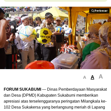
Perbesar
Perbesar
A
A
A
FORUM SUKABUMI
— Dinas Pemberdayaan Masyarakat
dan Desa (DPMD) Kabupaten Sukabumi memberikan
apresiasi atas terselenggaranya peringatan Milangkala ke-
102 Desa Sukakersa yang berlangsung meriah di Lapang