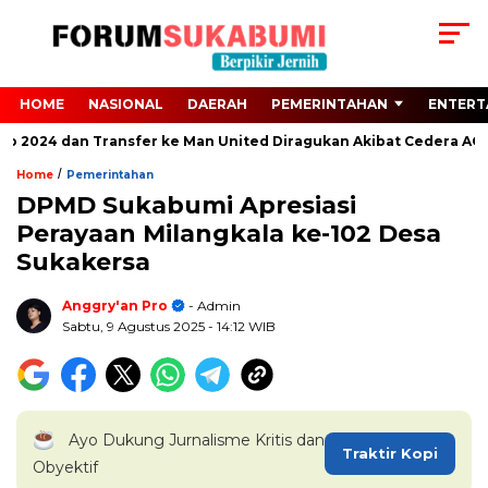
HOME
NASIONAL
DAERAH
PEMERINTAHAN
ENTERT
ro 2024 dan Transfer ke Man United Diragukan Akibat Cedera ACL
/
Home
Pemerintahan
DPMD Sukabumi Apresiasi
Perayaan Milangkala ke-102 Desa
Sukakersa
Anggry'an Pro
- Admin
Sabtu, 9 Agustus 2025
- 14:12 WIB
Ayo Dukung Jurnalisme Kritis dan
Traktir Kopi
Obyektif