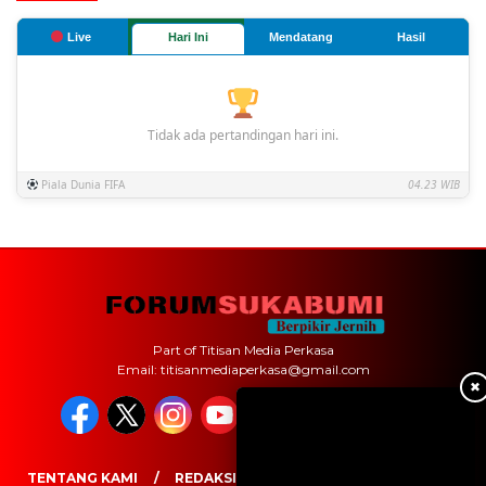
Live
Hari Ini
Mendatang
Hasil
Tidak ada pertandingan hari ini.
Piala Dunia FIFA
04.23 WIB
Part of Titisan Media Perkasa
Email: titisanmediaperkasa@gmail.com
✖
TENTANG KAMI
REDAKSI
PEDOMAN MEDIA SIBER