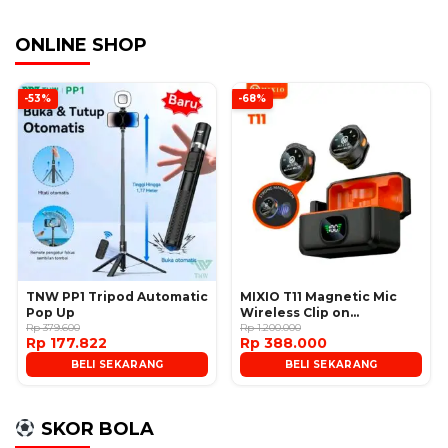
ONLINE SHOP
-53%
-68%
TNW PP1 Tripod Automatic
MIXIO T11 Magnetic Mic
Pop Up
Wireless Clip on
Rp 379.600
Microphone
Rp 1.200.000
Rp 177.822
Rp 388.000
BELI SEKARANG
BELI SEKARANG
SKOR BOLA