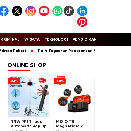
KRIMINAL
WISATA
TEKNOLOGI
PENDIDIKAN
SPORT
Rabiot
Polri Tegaskan Penerimaan Anggota dan Taruna Akpol 
ONLINE SHOP
-53%
-68%
TNW PP1 Tripod
MIXIO T11
Automatic Pop Up
Magnetic Mic
Rp 379.600
Wireless Clip on
Rp 1.200.000