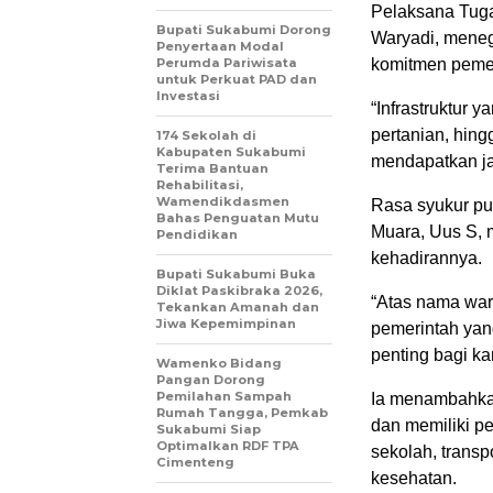
Pelaksana Tuga
Bupati Sukabumi Dorong
Waryadi, mene
Penyertaan Modal
Perumda Pariwisata
komitmen pemer
untuk Perkuat PAD dan
Investasi
“Infrastruktur 
pertanian, hin
174 Sekolah di
Kabupaten Sukabumi
mendapatkan ja
Terima Bantuan
Rehabilitasi,
Wamendikdasmen
Rasa syukur p
Bahas Penguatan Mutu
Muara, Uus S, 
Pendidikan
kehadirannya.
Bupati Sukabumi Buka
Diklat Paskibraka 2026,
“Atas nama war
Tekankan Amanah dan
Jiwa Kepemimpinan
pemerintah yan
penting bagi ka
Wamenko Bidang
Pangan Dorong
Pemilahan Sampah
Ia menambahkan
Rumah Tangga, Pemkab
dan memiliki pe
Sukabumi Siap
Optimalkan RDF TPA
sekolah, transp
Cimenteng
kesehatan.