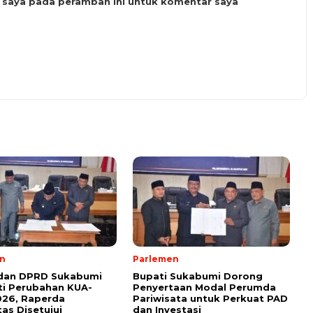
b saya pada peramban ini untuk komentar saya
n
Parlemen
 dan DPRD Sukabumi
Bupati Sukabumi Dorong
i Perubahan KUA-
Penyertaan Modal Perumda
026, Raperda
Pariwisata untuk Perkuat PAD
tas Disetujui
dan Investasi