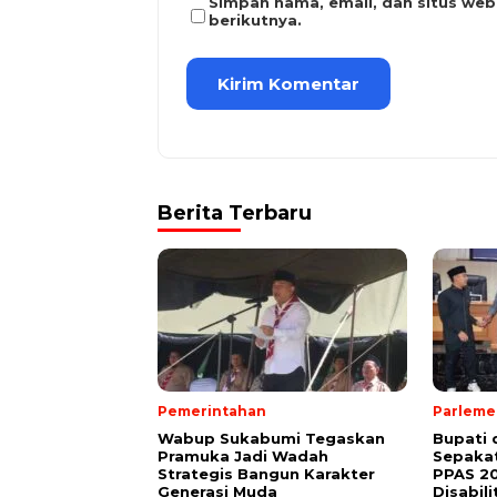
Simpan nama, email, dan situs we
berikutnya.
Berita Terbaru
Pemerintahan
Parleme
Wabup Sukabumi Tegaskan
Bupati
Pramuka Jadi Wadah
Sepakat
Strategis Bangun Karakter
PPAS 2
Generasi Muda
Disabili