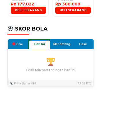
Rp 177.822
Rp 388.000
Microphone
BELI SEKARANG
BELI SEKARANG
SKOR BOLA
Live
Hari Ini
Mendatang
Hasil
Tidak ada pertandingan hari ini.
Piala Dunia FIFA
13.08 WIB