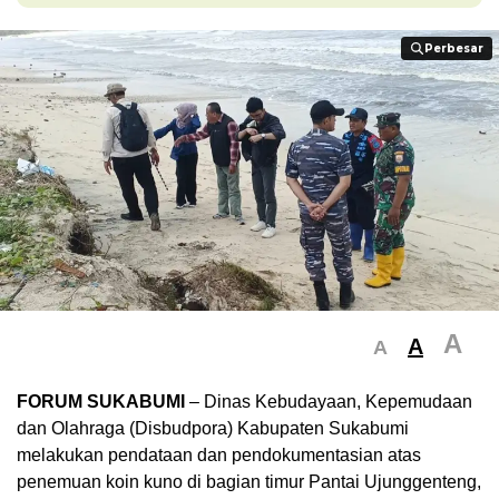
Perbesar
Perbesar
A
A
A
FORUM SUKABUMI
– Dinas Kebudayaan, Kepemudaan
dan Olahraga (Disbudpora) Kabupaten Sukabumi
melakukan pendataan dan pendokumentasian atas
penemuan koin kuno di bagian timur Pantai Ujunggenteng,