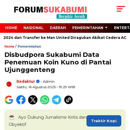
HOME
NASIONAL
DAERAH
PEMERINTAHAN
ENTERT
o 2024 dan Transfer ke Man United Diragukan Akibat Cedera ACL
/
Home
Pemerintahan
Disbudpora Sukabumi Data
Penemuan Koin Kuno di Pantai
Ujunggenteng
Redaktur
- Admin
Sabtu, 16 Agustus 2025
- 19:29 WIB
Ayo Dukung Jurnalisme Kritis dan
Traktir Kopi
Obyektif