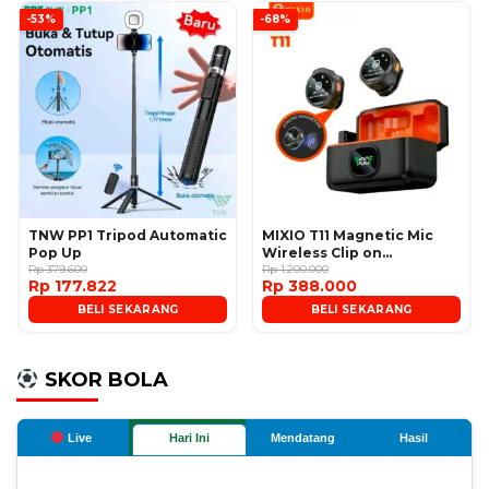
-53%
-68%
TNW PP1 Tripod Automatic
MIXIO T11 Magnetic Mic
Pop Up
Wireless Clip on
Rp 379.600
Microphone
Rp 1.200.000
Rp 177.822
Rp 388.000
BELI SEKARANG
BELI SEKARANG
SKOR BOLA
Live
Hari Ini
Mendatang
Hasil