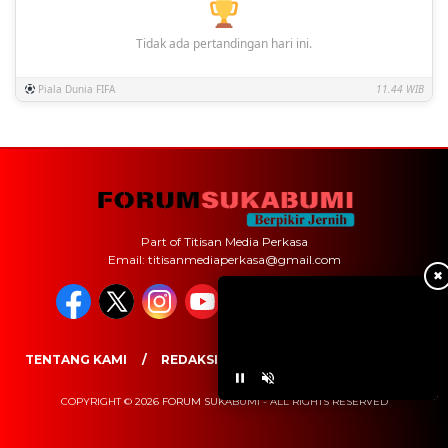
Tidak ada pertandingan hari ini.
Piala Dunia FIFA
11.44 WIB
Part of Titisan Media Perkasa
Email: titisanmediaperkasa@gmail.com
✖
TENTANG KAMI
REDAKSI
PEDOMAN MEDIA SIBER
COPYRIGHT © 2026 FORUM SUKABUMI - ALL RIGHTS RESERVED