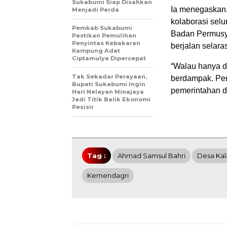
Sukabumi Siap Disahkan
Ia menegaskan
Menjadi Perda
kolaborasi sel
Pemkab Sukabumi
Badan Permusy
Pastikan Pemulihan
Penyintas Kebakaran
berjalan selara
Kampung Adat
Ciptamulya Dipercepat
“Walau hanya di
Tak Sekadar Perayaan,
berdampak. Pem
Bupati Sukabumi Ingin
pemerintahan d
Hari Nelayan Minajaya
Jadi Titik Balik Ekonomi
Pesisir
Tag :
Ahmad Samsul Bahri
Desa Ka
Kemendagri