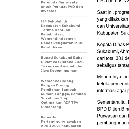
desa berbasis 
Perumda Pariwisata
untuk Perkuat PAD dan
Investasi
Saat ini, prog
yang dilakukan
174 Sekolah di
Kabupaten Sukabumi
dan Universita
Terima Bantuan
Kabupaten Suka
Rehabilitasi,
Wamendikdasmen
Bahas Penguatan Mutu
Kepala Dinas 
Pendidikan
Sukabumi, Ahma
Bupati Sukabumi Buka
dari total 381
Diklat Paskibraka 2026,
sekaligus tant
Tekankan Amanah dan
Jiwa Kepemimpinan
Menurutnya, pr
Wamenko Bidang
kelola pemerin
Pangan Dorong
Pemilahan Sampah
informasi agar 
Rumah Tangga, Pemkab
Sukabumi Siap
Sementara itu,
Optimalkan RDF TPA
Cimenteng
BPD Ditjen Bin
Purwasari dan 
Raperda
Pertanggungjawaban
pembangunan d
APBD 2025 Kabupaten