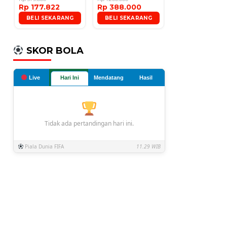
Rp 177.822
Rp 388.000
Microphone
BELI SEKARANG
BELI SEKARANG
SKOR BOLA
Live
Hari Ini
Mendatang
Hasil
Tidak ada pertandingan hari ini.
Piala Dunia FIFA
11.29 WIB