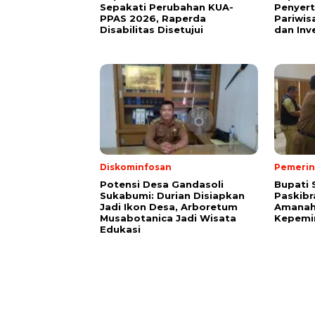
Sepakati Perubahan KUA-
Penyer
PPAS 2026, Raperda
Pariwis
Disabilitas Disetujui
dan Inv
Diskominfosan
Pemerin
Potensi Desa Gandasoli
Bupati 
Sukabumi: Durian Disiapkan
Paskibr
Jadi Ikon Desa, Arboretum
Amanah
Musabotanica Jadi Wisata
Kepemi
Edukasi