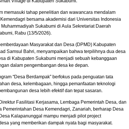
Smart Village di Kabupaten Sukabumi.
ram memasuki tahap penelitian dan wawancara mendalam
 Kemendagri bersama akademisi dari Universitas Indonesia
s Muhammadiyah Sukabumi di Aula Sekretariat Daerah
bumi, Rabu (13/5/2026).
Pemberdayaan Masyarakat dan Desa (DPMD) Kabupaten
d Samsul Bahri, menyampaikan bahwa terpilihnya dua desa
 desa di Kabupaten Sukabumi menjadi sebuah kebanggaan
angan dalam pengembangan desa ke depan.
ogram “Desa Berdampak” berfokus pada penguatan tata
tahan desa, kelembagaan, hingga pemanfaatan teknologi
pembangunan desa lebih efektif dan tepat sasaran.
 Direktur Fasilitasi Kerjasama, Lembaga Pemerintah Desa, dan
a Pemerintahan Desa Kemendagri, Zanariah, berharap Desa
Desa Kalapanunggal mampu menjadi pilot project
esa yang memberikan dampak nyata bagi masyarakat.