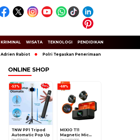
KRIMINAL
WISATA
TEKNOLOGI
PENDIDIKAN
SPORT
 Rabiot
Polri Tegaskan Penerimaan Anggota dan Taruna Akpol 
ONLINE SHOP
-53%
-68%
TNW PP1 Tripod
MIXIO T11
Automatic Pop Up
Magnetic Mic
Rp 379.600
Wireless Clip on
Rp 1.200.000