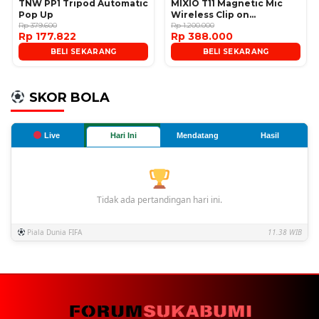
TNW PP1 Tripod Automatic
MIXIO T11 Magnetic Mic
Pop Up
Wireless Clip on
Rp 379.600
Microphone
Rp 1.200.000
Rp 177.822
Rp 388.000
BELI SEKARANG
BELI SEKARANG
SKOR BOLA
Live
Hari Ini
Mendatang
Hasil
Tidak ada pertandingan hari ini.
Piala Dunia FIFA
11.38 WIB