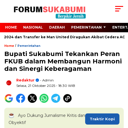
HOME
NASIONAL
DAERAH
PEMERINTAHAN
ENTERT
o 2024 dan Transfer ke Man United Diragukan Akibat Cedera ACL
/
Home
Pemerintahan
Bupati Sukabumi Tekankan Peran
FKUB dalam Membangun Harmoni
dan Sinergi Keberagaman
Redaktur
- Admin
Selasa, 21 Oktober 2025
- 18:30 WIB
Ayo Dukung Jurnalisme Kritis dan
Traktir Kopi
Obyektif