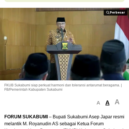
Perbesar
Perbesar
FKUB Sukabumi siap perkuat harmoni dan toleransi antarumat beragama. |
FB/Pemerintah Kabupaten Sukabumi
A
A
A
FORUM SUKABUMI
– Bupati Sukabumi Asep Japar resmi
melantik M. Royanudin AS sebagai Ketua Forum