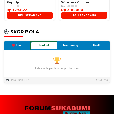
Pop Up
Wireless Clip on
Rp 379.600
Microphone
Rp 1.200.000
Rp 177.822
Rp 388.000
BELI SEKARANG
BELI SEKARANG
SKOR BOLA
Live
Hari Ini
Mendatang
Hasil
Tidak ada pertandingan hari ini.
Piala Dunia FIFA
13.56 WIB