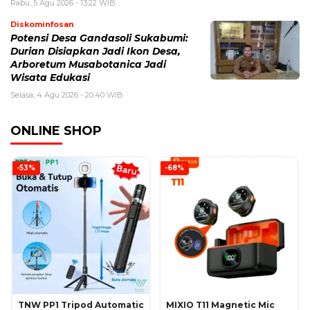
Rabu, 5 Agu 2026 - 13:22 WIB
Diskominfosan
Potensi Desa Gandasoli Sukabumi:
Durian Disiapkan Jadi Ikon Desa,
Arboretum Musabotanica Jadi
Wisata Edukasi
Selasa, 4 Agu 2026 - 20:40 WIB
ONLINE SHOP
-53%
-68%
TNW PP1 Tripod Automatic
MIXIO T11 Magnetic Mic