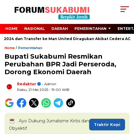
HOME
NASIONAL
DAERAH
PEMERINTAHAN
ENTERT
o 2024 dan Transfer ke Man United Diragukan Akibat Cedera ACL
/
Home
Pemerintahan
Bupati Sukabumi Resmikan
Perubahan BPR Jadi Perseroda,
Dorong Ekonomi Daerah
Redaktur
- Admin
Rabu, 21 Mei 2025
- 19:00 WIB
Ayo Dukung Jurnalisme Kritis dan
Traktir Kopi
Obyektif