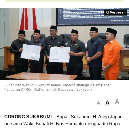
Perbesar
Perbesar
Bupati dan Wabup Sukabumi bahas Raperda strategis dalam Rapat
Paripurna DPRD. | Fb/Pemerintah Kabupaten Sukabumi
A
A
A
CORONG SUKABUMI
– Bupati Sukabumi H. Asep Japar
bersama Wakil Bupati H. Iyos Somantri menghadiri Rapat