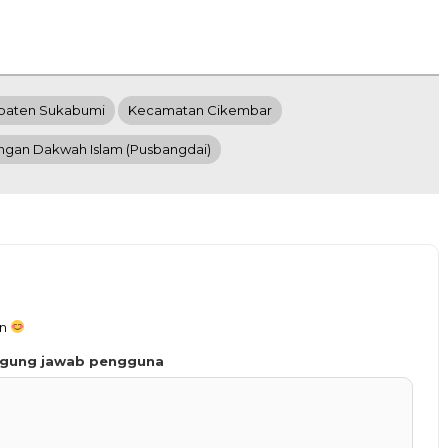
paten Sukabumi
Kecamatan Cikembar
gan Dakwah Islam (Pusbangdai)
an
ggung jawab pengguna