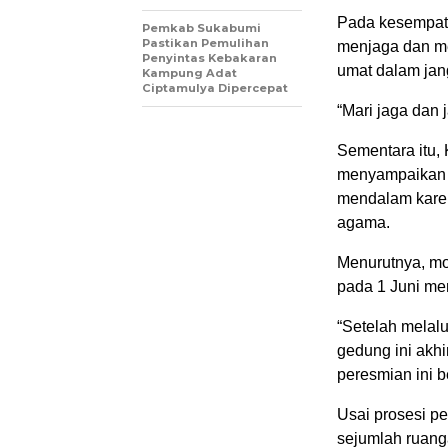
Pada kesempata
Pemkab Sukabumi
Pastikan Pemulihan
menjaga dan me
Penyintas Kebakaran
umat dalam jan
Kampung Adat
Ciptamulya Dipercepat
“Mari jaga dan 
Sementara itu,
menyampaikan 
mendalam karen
agama.
Menurutnya, mo
pada 1 Juni men
“Setelah melal
gedung ini akhi
peresmian ini b
Usai prosesi p
sejumlah ruang