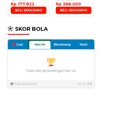
Rp 177.822
Rp 388.000
Microphone
BELI SEKARANG
BELI SEKARANG
SKOR BOLA
Live
Hari Ini
Mendatang
Hasil
Tidak ada pertandingan hari ini.
Piala Dunia FIFA
07.25 WIB