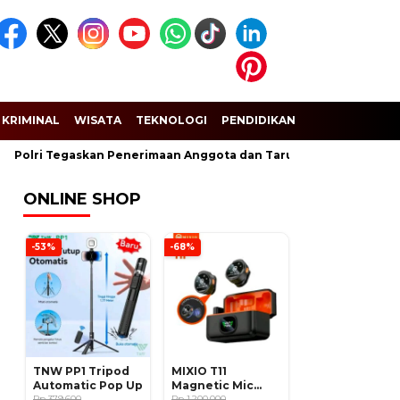
KRIMINAL
WISATA
TEKNOLOGI
PENDIDIKAN
SPORT
 Tegaskan Penerimaan Anggota dan Taruna Akpol Gratis, Hati-hati
ONLINE SHOP
-53%
-68%
TNW PP1 Tripod
MIXIO T11
Automatic Pop Up
Magnetic Mic
Rp 379.600
Wireless Clip on
Rp 1.200.000