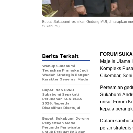
Bupati Sukabumi resmikan Gedung MUI, diharapkan menj
Sukabumi)
FORUM SUKA
Berita Terkait
Majelis Ulama 
Wabup Sukabumi
Kompleks Pusa
Tegaskan Pramuka Jadi
Wadah Strategis Bangun
Cikembar, Senin
Karakter Generasi Muda
Peresmian gedun
Bupati dan DPRD
Sukabumi Andr
Sukabumi Sepakati
Perubahan KUA-PPAS
unsur Forum Ko
2026, Raperda
Disabilitas Disetujui
kepala perangk
Bupati Sukabumi Dorong
Dalam sambuta
Penyertaan Modal
Perumda Pariwisata
peran strategis
untuk Perkuat PAD dan