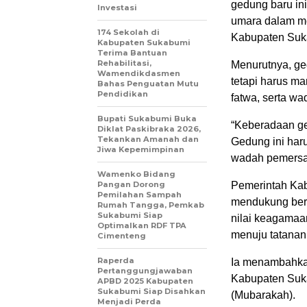
gedung baru in
Investasi
umara dalam me
174 Sekolah di
Kabupaten Suk
Kabupaten Sukabumi
Terima Bantuan
Rehabilitasi,
Menurutnya, ge
Wamendikdasmen
tetapi harus m
Bahas Penguatan Mutu
Pendidikan
fatwa, serta w
Bupati Sukabumi Buka
“Keberadaan ge
Diklat Paskibraka 2026,
Tekankan Amanah dan
Gedung ini haru
Jiwa Kepemimpinan
wadah pemersat
Wamenko Bidang
Pangan Dorong
Pemerintah Kab
Pemilahan Sampah
mendukung berb
Rumah Tangga, Pemkab
Sukabumi Siap
nilai keagamaa
Optimalkan RDF TPA
menuju tatanan 
Cimenteng
Raperda
Ia menambahkan
Pertanggungjawaban
Kabupaten Suka
APBD 2025 Kabupaten
Sukabumi Siap Disahkan
(Mubarakah).
Menjadi Perda