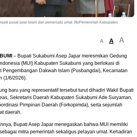
adi pusat syiar Islam dan pemersatu umat. (fb/Pemerintah Kabupaten
A
A
A
BUMI
– Bupati Sukabumi Asep Japar meresmikan Gedung
Indonesia (MUI) Kabupaten Sukabumi yang berlokasi di
t Pengembangan Dakwah Islam (Pusbangdai), Kecamatan
 (1/6/2026).
g baru yang representatif tersebut turut dihadiri Wakil Bupati
eas, Sekretaris Daerah Kabupaten Sukabumi Ade Suryaman,
ordinasi Pimpinan Daerah (Forkopimda), serta sejumlah
at daerah.
nnya, Bupati Asep Japar menegaskan bahwa MUI memiliki
 sebagai mitra pemerintah sekaligus pelayan umat. Kehadiran