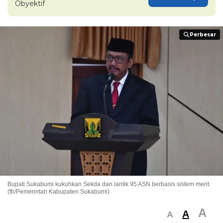
Obyektif
Perbesar
Perbesar
Bupati Sukabumi kukuhkan Sekda dan lantik 95 ASN berbasis sistem merit.
(fb/Pemerintah Kabupaten Sukabumi)
A
A
A