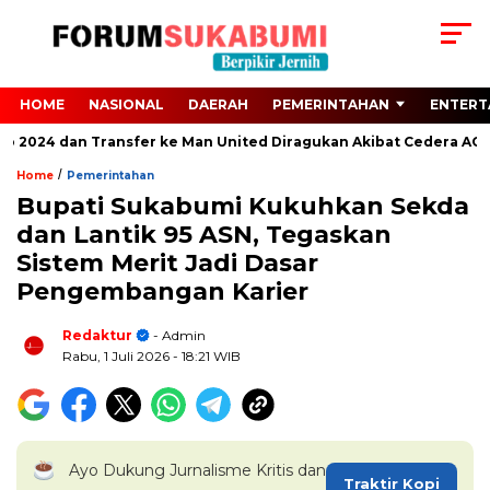
HOME
NASIONAL
DAERAH
PEMERINTAHAN
ENTERT
ro 2024 dan Transfer ke Man United Diragukan Akibat Cedera ACL
/
Home
Pemerintahan
Bupati Sukabumi Kukuhkan Sekda
dan Lantik 95 ASN, Tegaskan
Sistem Merit Jadi Dasar
Pengembangan Karier
Redaktur
- Admin
Rabu, 1 Juli 2026
- 18:21 WIB
Ayo Dukung Jurnalisme Kritis dan
Traktir Kopi