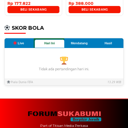
Rp 177.822
Rp 388.000
BELI SEKARANG
BELI SEKARANG
SKOR BOLA
Live
Hari Ini
Mendatang
Hasil
Tidak ada pertandingan hari ini.
Piala Dunia FIFA
13.29 WIB
Part of Titisan Media Perkasa