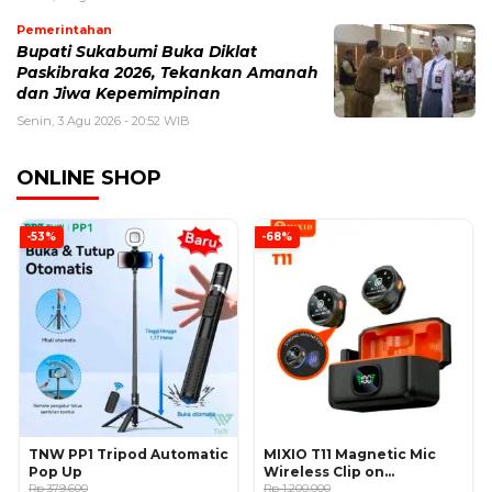
Pemerintahan
Bupati Sukabumi Buka Diklat
Paskibraka 2026, Tekankan Amanah
dan Jiwa Kepemimpinan
Senin, 3 Agu 2026 - 20:52 WIB
ONLINE SHOP
-53%
-68%
TNW PP1 Tripod Automatic
MIXIO T11 Magnetic Mic
Pop Up
Wireless Clip on
Rp 379.600
Microphone
Rp 1.200.000