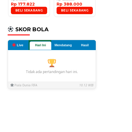
Rp 177.822
Rp 388.000
Microphone
BELI SEKARANG
BELI SEKARANG
SKOR BOLA
Live
Hari Ini
Mendatang
Hasil
Tidak ada pertandingan hari ini.
Piala Dunia FIFA
10.12 WIB