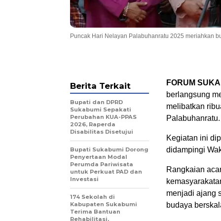
Puncak Hari Nelayan Palabuhanratu 2025 meriahkan bu
FORUM SUKA
Berita Terkait
berlangsung me
Bupati dan DPRD
melibatkan rib
Sukabumi Sepakati
Perubahan KUA-PPAS
Palabuhanratu.
2026, Raperda
Disabilitas Disetujui
Kegiatan ini di
didampingi Wak
Bupati Sukabumi Dorong
Penyertaan Modal
Perumda Pariwisata
Rangkaian acara
untuk Perkuat PAD dan
Investasi
kemasyarakatan
menjadi ajang sy
174 Sekolah di
Kabupaten Sukabumi
budaya berskal
Terima Bantuan
Rehabilitasi,