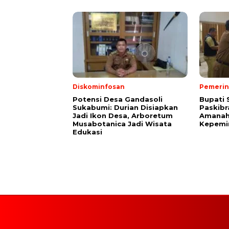
Diskominfosan
Pemerin
Potensi Desa Gandasoli
Bupati 
Sukabumi: Durian Disiapkan
Paskibr
Jadi Ikon Desa, Arboretum
Amanah
Musabotanica Jadi Wisata
Kepemi
Edukasi