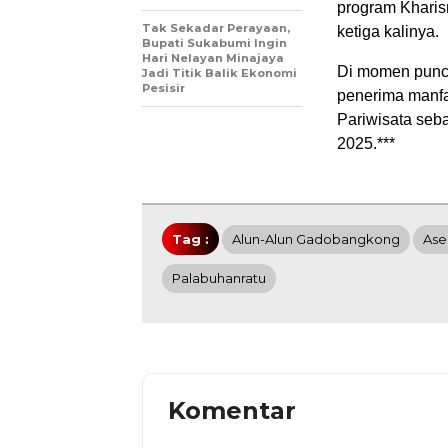
program Kharis
Tak Sekadar Perayaan,
ketiga kalinya.
Bupati Sukabumi Ingin
Hari Nelayan Minajaya
Di momen punc
Jadi Titik Balik Ekonomi
Pesisir
penerima manf
Pariwisata seba
2025.***
Tag :
Alun-Alun Gadobangkong
Ase
Palabuhanratu
Komentar