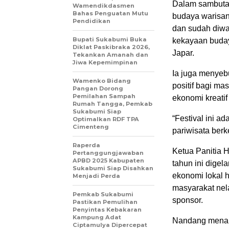
Dalam sambutan
Wamendikdasmen
Bahas Penguatan Mutu
budaya warisan 
Pendidikan
dan sudah diwa
Bupati Sukabumi Buka
kekayaan budaya
Diklat Paskibraka 2026,
Japar.
Tekankan Amanah dan
Jiwa Kepemimpinan
Ia juga menye
Wamenko Bidang
positif bagi ma
Pangan Dorong
Pemilahan Sampah
ekonomi kreati
Rumah Tangga, Pemkab
Sukabumi Siap
“Festival ini 
Optimalkan RDF TPA
Cimenteng
pariwisata ber
Raperda
Ketua Panitia
Pertanggungjawaban
APBD 2025 Kabupaten
tahun ini digel
Sukabumi Siap Disahkan
ekonomi lokal 
Menjadi Perda
masyarakat ne
Pemkab Sukabumi
sponsor.
Pastikan Pemulihan
Penyintas Kebakaran
Kampung Adat
Nandang menam
Ciptamulya Dipercepat