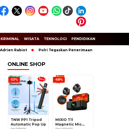
KRIMINAL
WISATA
TEKNOLOGI
PENDIDIKAN
SPORT
 Rabiot
Polri Tegaskan Penerimaan Anggota dan Taruna Akpol 
ONLINE SHOP
-53%
-68%
TNW PP1 Tripod
MIXIO T11
Automatic Pop Up
Magnetic Mic
Rp 379.600
Wireless Clip on
Rp 1.200.000