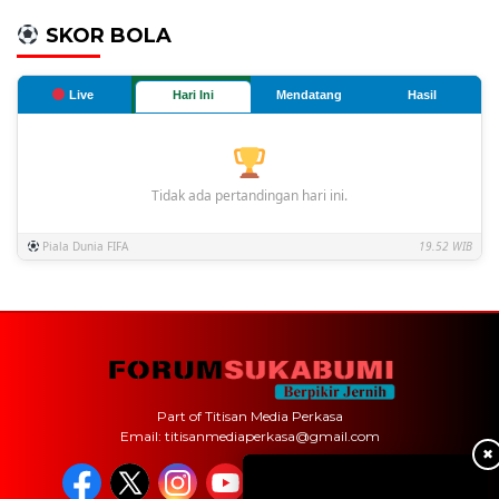
SKOR BOLA
Live
Hari Ini
Mendatang
Hasil
Tidak ada pertandingan hari ini.
Piala Dunia FIFA
19.52 WIB
Part of Titisan Media Perkasa
Email: titisanmediaperkasa@gmail.com
✖