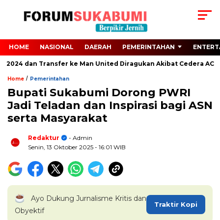
HOME
NASIONAL
DAERAH
PEMERINTAHAN
ENTERT
o 2024 dan Transfer ke Man United Diragukan Akibat Cedera ACL
/
Home
Pemerintahan
Bupati Sukabumi Dorong PWRI
Jadi Teladan dan Inspirasi bagi ASN
serta Masyarakat
Redaktur
- Admin
Senin, 13 Oktober 2025
- 16:01 WIB
Ayo Dukung Jurnalisme Kritis dan
Traktir Kopi
Obyektif