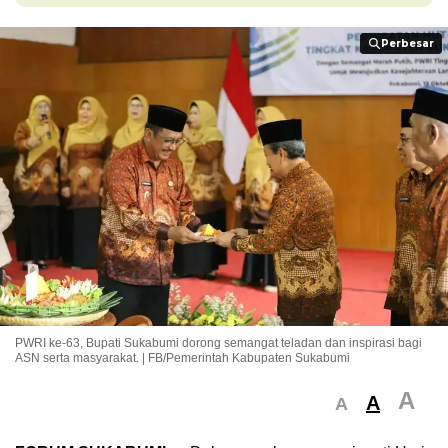
Perbesar
Perbesar
PWRI ke-63, Bupati Sukabumi dorong semangat teladan dan inspirasi bagi
ASN serta masyarakat. | FB/Pemerintah Kabupaten Sukabumi
A
A
A