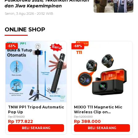
Paskibraka 2026, Tekankan Amanah
dan Jiwa Kepemimpinan
Senin, 3 Agu 2026 - 20:52 WIB
ONLINE SHOP
-53%
-68%
TNW PP1 Tripod Automatic
MIXIO T11 Magnetic Mic
Pop Up
Wireless Clip on
Rp 379.600
Microphone
Rp 1.200.000
Rp 177.822
Rp 388.000
BELI SEKARANG
BELI SEKARANG