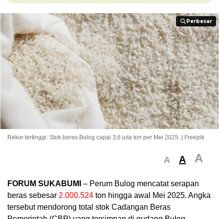
Perbesar
Perbesar
Rekor tertinggi: Stok beras Bulog capai 3,6 juta ton per Mei 2025. | Freepik
A
A
A
FORUM SUKABUMI
– Perum Bulog mencatat serapan
beras sebesar
2.000.524
ton hingga awal Mei 2025. Angka
tersebut mendorong total stok Cadangan Beras
Pemerintah (CBP) yang tersimpan di gudang Bulog