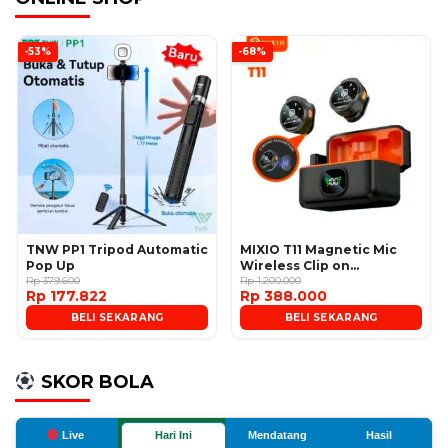
-53%
-68%
TNW PP1 Tripod Automatic
MIXIO T11 Magnetic Mic
Pop Up
Wireless Clip on
Rp 379.600
Microphone
Rp 1.200.000
Rp 177.822
Rp 388.000
BELI SEKARANG
BELI SEKARANG
SKOR BOLA
Live
Hari Ini
Mendatang
Hasil