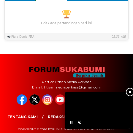
Tidak ada pertandingan hari ini.
Piala Dunia FIFA
02.33 WIB
Part of Titisan Media Perkasa
Email: titisanmediaperkasa@gmail.com
✖
TENTANG KAMI
REDAKSI
PEDOMAN MEDIA SIBER
COPYRIGHT © 2026 FORUM SUKABUMI - ALL RIGHTS RESERVED