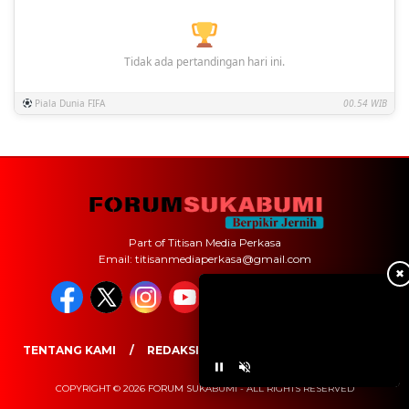
Tidak ada pertandingan hari ini.
Piala Dunia FIFA
00.54 WIB
Part of Titisan Media Perkasa
Email: titisanmediaperkasa@gmail.com
✖
TENTANG KAMI
REDAKSI
PEDOMAN MEDIA SIBER
COPYRIGHT © 2026 FORUM SUKABUMI - ALL RIGHTS RESERVED