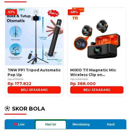
-53%
-68%
TNW PP1 Tripod Automatic
MIXIO T11 Magnetic Mic
Pop Up
Wireless Clip on
Rp 379.600
Microphone
Rp 1.200.000
Rp 177.822
Rp 388.000
BELI SEKARANG
BELI SEKARANG
SKOR BOLA
Live
Hari Ini
Mendatang
Hasil