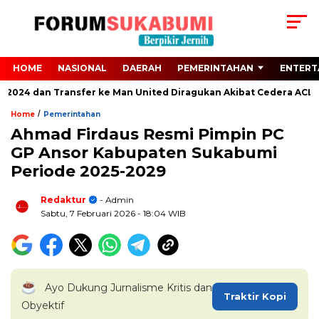
HOME
NASIONAL
DAERAH
PEMERINTAHAN
ENTERT
 2024 dan Transfer ke Man United Diragukan Akibat Cedera ACL
/
Home
Pemerintahan
Ahmad Firdaus Resmi Pimpin PC
GP Ansor Kabupaten Sukabumi
Periode 2025-2029
Redaktur
- Admin
Sabtu, 7 Februari 2026
- 18:04 WIB
Ayo Dukung Jurnalisme Kritis dan
Traktir Kopi
Obyektif