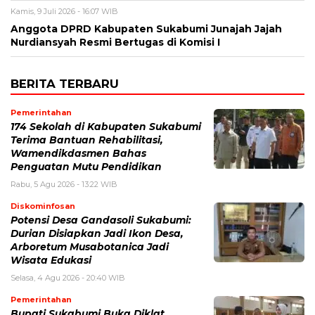
Kamis, 9 Juli 2026 - 16:07 WIB
Anggota DPRD Kabupaten Sukabumi Junajah Jajah
Nurdiansyah Resmi Bertugas di Komisi I
BERITA TERBARU
Pemerintahan
174 Sekolah di Kabupaten Sukabumi
Terima Bantuan Rehabilitasi,
Wamendikdasmen Bahas
Penguatan Mutu Pendidikan
Rabu, 5 Agu 2026 - 13:22 WIB
Diskominfosan
Potensi Desa Gandasoli Sukabumi:
Durian Disiapkan Jadi Ikon Desa,
Arboretum Musabotanica Jadi
Wisata Edukasi
Selasa, 4 Agu 2026 - 20:40 WIB
Pemerintahan
Bupati Sukabumi Buka Diklat