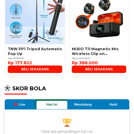
TNW PP1 Tripod Automatic
MIXIO T11 Magnetic Mic
Pop Up
Wireless Clip on
Rp 379.600
Microphone
Rp 1.200.000
Rp 177.822
Rp 388.000
BELI SEKARANG
BELI SEKARANG
SKOR BOLA
Live
Hari Ini
Mendatang
Hasil
Tidak ada pertandingan hari ini.