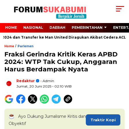
HOME
NASIONAL
DAERAH
PEMERINTAHAN
ENTERT
 2024 dan Transfer ke Man United Diragukan Akibat Cedera ACL
/
Home
Parlemen
Fraksi Gerindra Kritik Keras APBD
2024: WTP Tak Cukup, Anggaran
Harus Berdampak Nyata
Redaktur
- Admin
Jumat, 20 Juni 2025
- 02:10 WIB
Ayo Dukung Jurnalisme Kritis dan
Traktir Kopi
Obyektif