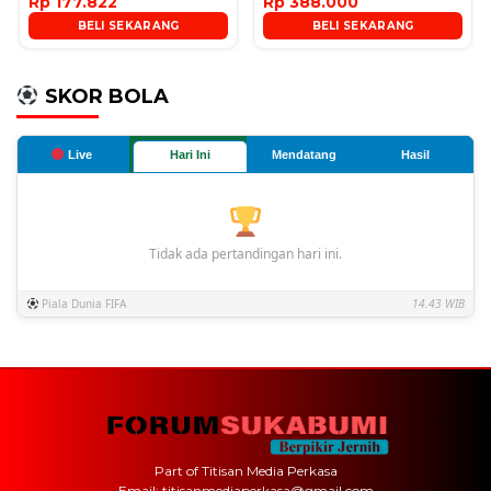
Rp 177.822
Rp 388.000
BELI SEKARANG
BELI SEKARANG
SKOR BOLA
Live
Hari Ini
Mendatang
Hasil
Tidak ada pertandingan hari ini.
Piala Dunia FIFA
14.43 WIB
Part of Titisan Media Perkasa
Email: titisanmediaperkasa@gmail.com