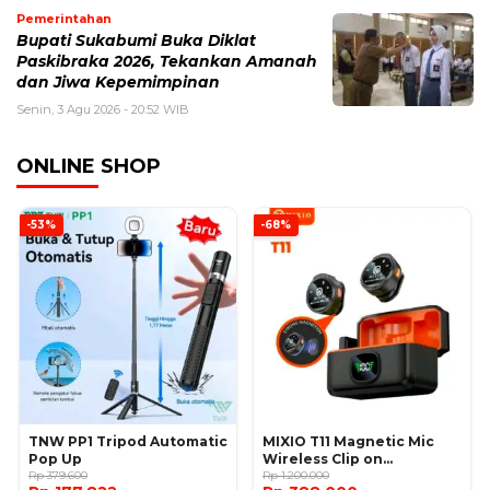
Pemerintahan
Bupati Sukabumi Buka Diklat
Paskibraka 2026, Tekankan Amanah
dan Jiwa Kepemimpinan
Senin, 3 Agu 2026 - 20:52 WIB
ONLINE SHOP
-53%
-68%
TNW PP1 Tripod Automatic
MIXIO T11 Magnetic Mic
Pop Up
Wireless Clip on
Rp 379.600
Microphone
Rp 1.200.000