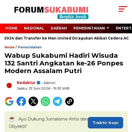
HOME
NASIONAL
DAERAH
PEMERINTAHAN
ENTERT
o 2024 dan Transfer ke Man United Diragukan Akibat Cedera ACL
/
Home
Pemerintahan
Wabup Sukabumi Hadiri Wisuda
132 Santri Angkatan ke-26 Ponpes
Modern Assalam Putri
Redaktur
- Admin
Sabtu, 13 Juni 2026
- 19:53 WIB
Ayo Dukung Jurnalisme Kritis dan
Traktir Kopi
Obyektif