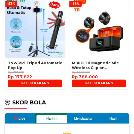
-53%
-68%
TNW PP1 Tripod Automatic
MIXIO T11 Magnetic Mic
Pop Up
Wireless Clip on
Rp 379.600
Microphone
Rp 1.200.000
Rp 177.822
Rp 388.000
BELI SEKARANG
BELI SEKARANG
SKOR BOLA
Live
Hari Ini
Mendatang
Hasil