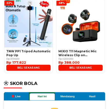
-53%
-68%
TNW PP1 Tripod Automatic
MIXIO T11 Magnetic Mic
Pop Up
Wireless Clip on
Rp 379.600
Microphone
Rp 1.200.000
Rp 177.822
Rp 388.000
BELI SEKARANG
BELI SEKARANG
SKOR BOLA
Live
Hari Ini
Mendatang
Hasil