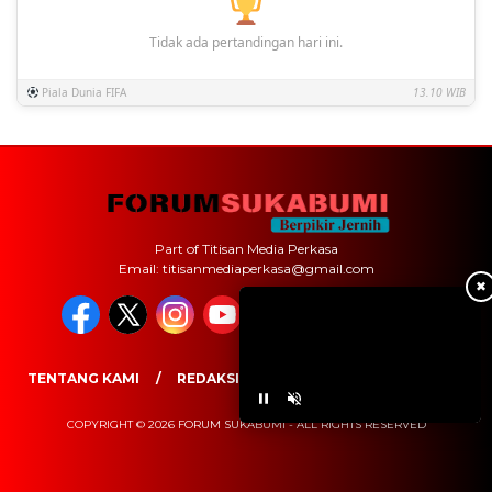
Tidak ada pertandingan hari ini.
Piala Dunia FIFA
13.10 WIB
Part of Titisan Media Perkasa
Email: titisanmediaperkasa@gmail.com
✖
TENTANG KAMI
REDAKSI
PEDOMAN MEDIA SIBER
COPYRIGHT © 2026 FORUM SUKABUMI - ALL RIGHTS RESERVED