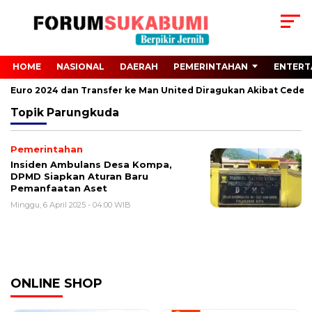
HOME
NASIONAL
DAERAH
PEMERINTAHAN
ENTERT
dari Euro 2024 dan Transfer ke Man United Diragukan Akibat Cedera
Topik
Parungkuda
Pemerintahan
Insiden Ambulans Desa Kompa,
DPMD Siapkan Aturan Baru
Pemanfaatan Aset
Minggu, 6 April 2025 - 04:00 WIB
ONLINE SHOP