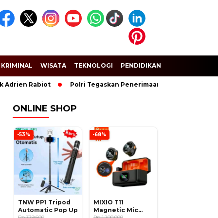
KRIMINAL
WISATA
TEKNOLOGI
PENDIDIKAN
SPORT
Adrien Rabiot
Polri Tegaskan Penerimaan Anggota dan Taruna
ONLINE SHOP
-53%
-68%
TNW PP1 Tripod
MIXIO T11
Automatic Pop Up
Magnetic Mic
Rp 379.600
Wireless Clip on
Rp 1.200.000