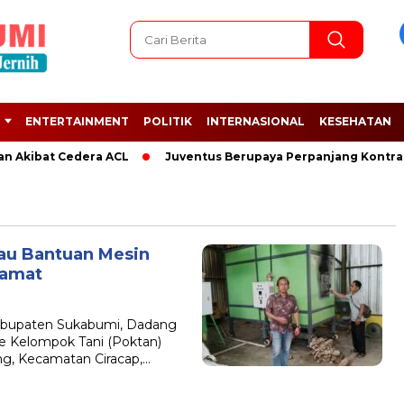
ENTERTAINMENT
POLITIK
INTERNASIONAL
KESEHATAN
n Akibat Cedera ACL
Juventus Berupaya Perpanjang Kontrak 
au Bantuan Mesin
ramat
upaten Sukabumi, Dadang
e Kelompok Tani (Poktan)
ng, Kecamatan Ciracap,…