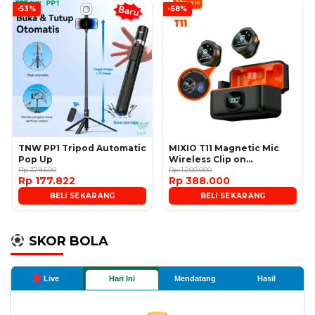
-53%
-68%
TNW PP1 Tripod Automatic
MIXIO T11 Magnetic Mic
Pop Up
Wireless Clip on
Rp 379.600
Microphone
Rp 1.200.000
Rp 177.822
Rp 388.000
BELI SEKARANG
BELI SEKARANG
SKOR BOLA
Live
Hari Ini
Mendatang
Hasil