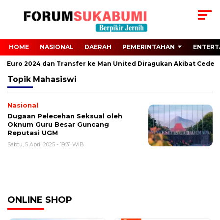
HOME
NASIONAL
DAERAH
PEMERINTAHAN
ENTERT
dari Euro 2024 dan Transfer ke Man United Diragukan Akibat Cedera
Topik
Mahasiswi
Nasional
Dugaan Pelecehan Seksual oleh
Oknum Guru Besar Guncang
Reputasi UGM
Sabtu, 5 April 2025 - 19:31 WIB
ONLINE SHOP