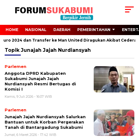
HOME
NASIONAL
DAERAH
PEMERINTAHAN
ENTERT
i Euro 2024 dan Transfer ke Man United Diragukan Akibat Cedera A
Topik
Junajah Jajah Nurdiansyah
Parlemen
Anggota DPRD Kabupaten
Sukabumi Junajah Jajah
Nurdiansyah Resmi Bertugas di
Komisi I
Kamis, 9 Juli 2026 - 16:07 WIB
Parlemen
Junajah Jajah Nurdiansyah Salurkan
Bantuan untuk Korban Pergerakan
Tanah di Bantargadung Sukabumi
Jumat, 6 Maret 2026 - 17:42 WIB