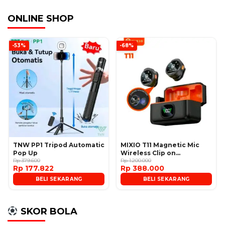
ONLINE SHOP
-53%
-68%
TNW PP1 Tripod Automatic
MIXIO T11 Magnetic Mic
Pop Up
Wireless Clip on
Rp 379.600
Microphone
Rp 1.200.000
Rp 177.822
Rp 388.000
BELI SEKARANG
BELI SEKARANG
SKOR BOLA