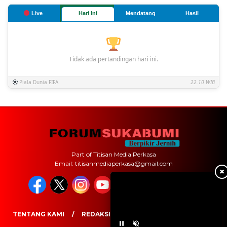
Live
Hari Ini
Mendatang
Hasil
Tidak ada pertandingan hari ini.
Piala Dunia FIFA
22.10 WIB
Part of Titisan Media Perkasa
Email: titisanmediaperkasa@gmail.com
✖
TENTANG KAMI
REDAKSI
PEDOMAN MEDIA SIBER