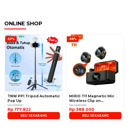
ONLINE SHOP
-53%
-68%
TNW PP1 Tripod Automatic
MIXIO T11 Magnetic Mic
Pop Up
Wireless Clip on
Rp 379.600
Microphone
Rp 1.200.000
Rp 177.822
Rp 388.000
BELI SEKARANG
BELI SEKARANG