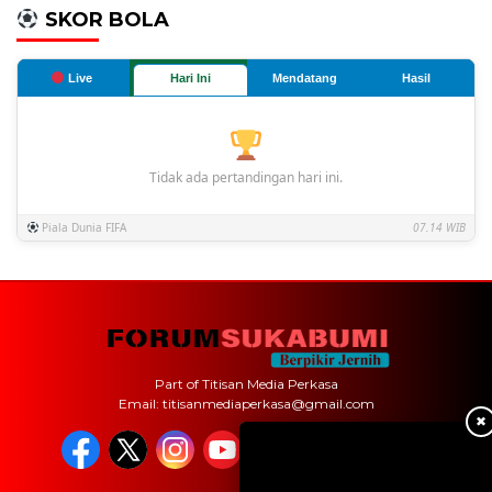
SKOR BOLA
Live
Hari Ini
Mendatang
Hasil
Tidak ada pertandingan hari ini.
Piala Dunia FIFA
07.14 WIB
Part of Titisan Media Perkasa
Email: titisanmediaperkasa@gmail.com
✖