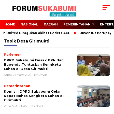
HOME
NASIONAL
DAERAH
PEMERINTAHAN
ENTERT
 Man United Diragukan Akibat Cedera ACL
Juventus Berupaya P
Topik
Desa Girimukti
Parlemen
DPRD Sukabumi Desak BPN dan
Bapenda Tuntaskan Sengketa
Lahan di Desa Girimukti
Sabtu, 22 Maret 2025 - 16:40 WIB
Pemerintahan
Komisi I DPRD Sukabumi Gelar
Rapat Bahas Sengketa Lahan di
Girimukti
Rabu, 5 Maret 2025 - 23:18 WIB