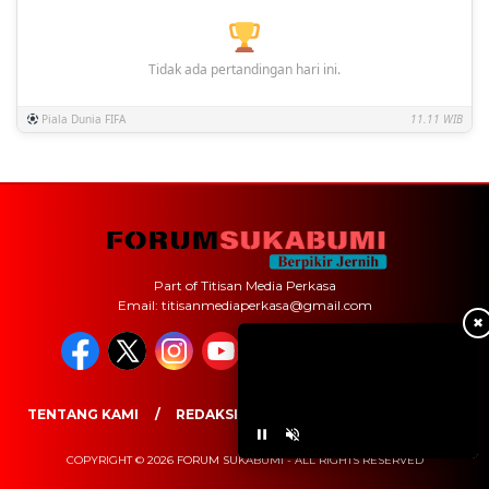
Tidak ada pertandingan hari ini.
Piala Dunia FIFA
11.11 WIB
Part of Titisan Media Perkasa
Email: titisanmediaperkasa@gmail.com
✖
TENTANG KAMI
REDAKSI
PEDOMAN MEDIA SIBER
COPYRIGHT © 2026 FORUM SUKABUMI - ALL RIGHTS RESERVED