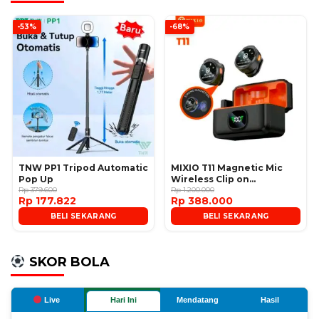
-53%
-68%
TNW PP1 Tripod Automatic
MIXIO T11 Magnetic Mic
Pop Up
Wireless Clip on
Rp 379.600
Microphone
Rp 1.200.000
Rp 177.822
Rp 388.000
BELI SEKARANG
BELI SEKARANG
SKOR BOLA
Live
Hari Ini
Mendatang
Hasil