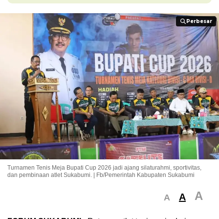
Perbesar
Perbesar
Turnamen Tenis Meja Bupati Cup 2026 jadi ajang silaturahmi, sportivitas,
dan pembinaan atlet Sukabumi. | Fb/Pemerintah Kabupaten Sukabumi
A
A
A