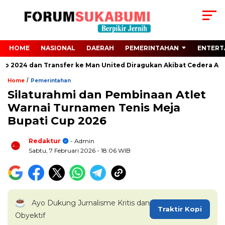
HOME
NASIONAL
DAERAH
PEMERINTAHAN
ENTERT
ro 2024 dan Transfer ke Man United Diragukan Akibat Cedera ACL
/
Home
Pemerintahan
Silaturahmi dan Pembinaan Atlet
Warnai Turnamen Tenis Meja
Bupati Cup 2026
Redaktur
- Admin
Sabtu, 7 Februari 2026
- 18:06 WIB
Ayo Dukung Jurnalisme Kritis dan
Traktir Kopi
Obyektif