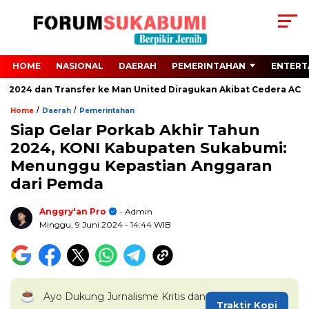
HOME
NASIONAL
DAERAH
PEMERINTAHAN
ENTERT
o 2024 dan Transfer ke Man United Diragukan Akibat Cedera ACL
/
/
Home
Daerah
Pemerintahan
Siap Gelar Porkab Akhir Tahun
2024, KONI Kabupaten Sukabumi:
Menunggu Kepastian Anggaran
dari Pemda
Anggry'an Pro
- Admin
Minggu, 9 Juni 2024
- 14:44 WIB
Ayo Dukung Jurnalisme Kritis dan
Traktir Kopi