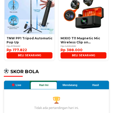
TNW PP1 Tripod Automatic
MIXIO T11 Magnetic Mic
Pop Up
Wireless Clip on
Rp 379.600
Microphone
Rp 1.200.000
Rp 177.822
Rp 388.000
BELI SEKARANG
BELI SEKARANG
SKOR BOLA
Live
Hari Ini
Mendatang
Hasil
Tidak ada pertandingan hari ini.