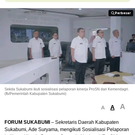
Perbesar
Perbesar
Sekda Sukabumi ikuti sosialisasi pelaporan kinerja ProSN dari Kemendagri.
(fb/Pemerintah Kabupaten Sukabumi)
A
A
A
FORUM SUKABUMI
– Sekretaris Daerah Kabupaten
Sukabumi, Ade Suryama, mengikuti Sosialisasi Pelaporan