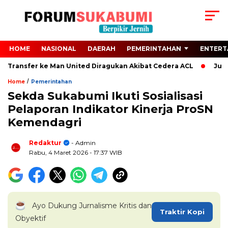
HOME
NASIONAL
DAERAH
PEMERINTAHAN
ENTERT
n Transfer ke Man United Diragukan Akibat Cedera ACL
Juvent
/
Home
Pemerintahan
Sekda Sukabumi Ikuti Sosialisasi
Pelaporan Indikator Kinerja ProSN
Kemendagri
Redaktur
- Admin
Rabu, 4 Maret 2026
- 17:37 WIB
Ayo Dukung Jurnalisme Kritis dan
Traktir Kopi
Obyektif