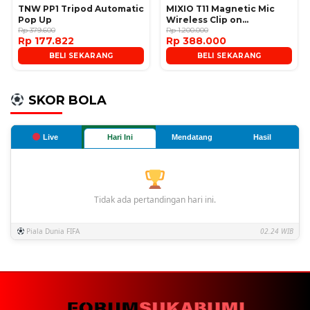
TNW PP1 Tripod Automatic
MIXIO T11 Magnetic Mic
Pop Up
Wireless Clip on
Rp 379.600
Microphone
Rp 1.200.000
Rp 177.822
Rp 388.000
BELI SEKARANG
BELI SEKARANG
SKOR BOLA
Live
Hari Ini
Mendatang
Hasil
Tidak ada pertandingan hari ini.
Piala Dunia FIFA
02.24 WIB