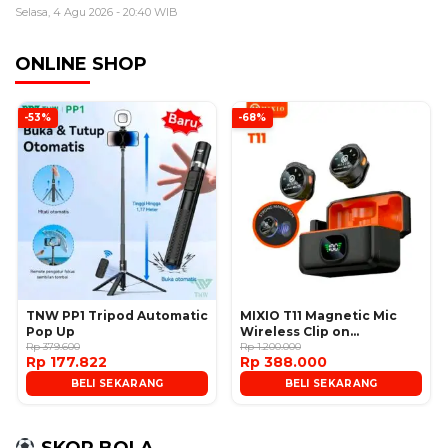
Selasa, 4 Agu 2026 - 20:40 WIB
ONLINE SHOP
-53%
-68%
TNW PP1 Tripod Automatic
MIXIO T11 Magnetic Mic
Pop Up
Wireless Clip on
Rp 379.600
Microphone
Rp 1.200.000
Rp 177.822
Rp 388.000
BELI SEKARANG
BELI SEKARANG
SKOR BOLA