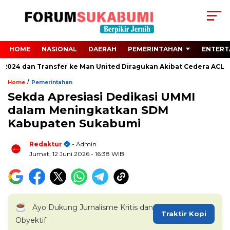
HOME
NASIONAL
DAERAH
PEMERINTAHAN
ENTERT
 2024 dan Transfer ke Man United Diragukan Akibat Cedera ACL
/
Home
Pemerintahan
Sekda Apresiasi Dedikasi UMMI
dalam Meningkatkan SDM
Kabupaten Sukabumi
Redaktur
- Admin
Jumat, 12 Juni 2026
- 16:38 WIB
Ayo Dukung Jurnalisme Kritis dan
Traktir Kopi
Obyektif