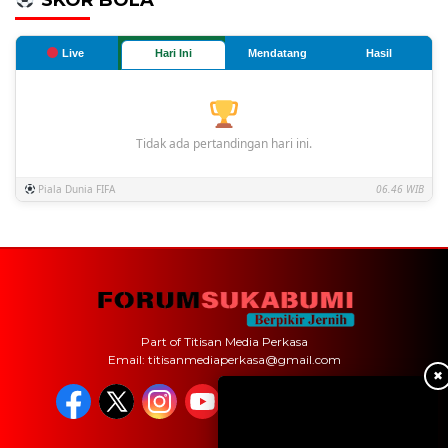
Live
Hari Ini
Mendatang
Hasil
Tidak ada pertandingan hari ini.
Piala Dunia FIFA
06.46 WIB
Part of Titisan Media Perkasa
Email: titisanmediaperkasa@gmail.com
✖