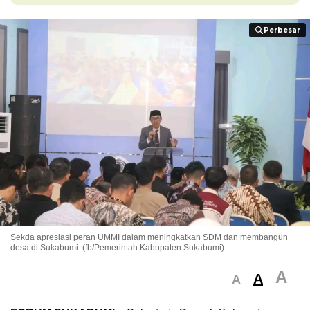
Perbesar
Perbesar
Sekda apresiasi peran UMMI dalam meningkatkan SDM dan membangun
desa di Sukabumi. (fb/Pemerintah Kabupaten Sukabumi)
A
A
A