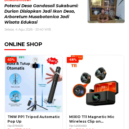
Potensi Desa Gandasoli Sukabumi:
Durian Disiapkan Jadi Ikon Desa,
Arboretum Musabotanica Jadi
Wisata Edukasi
Selasa, 4 Agu 2026 - 20:40 WIB
ONLINE SHOP
-53%
-68%
TNW PP1 Tripod Automatic
MIXIO T11 Magnetic Mic
Pop Up
Wireless Clip on
Rp 379.600
Microphone
Rp 1.200.000