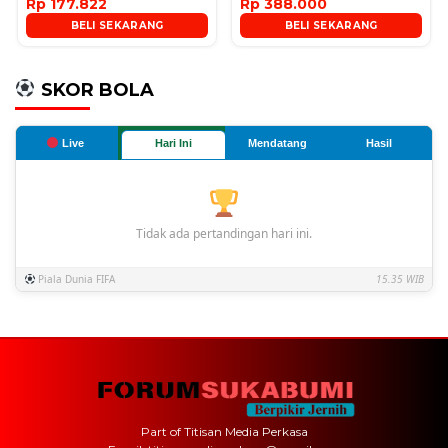
Rp 177.822
Rp 388.000
BELI SEKARANG
BELI SEKARANG
SKOR BOLA
Live
Hari Ini
Mendatang
Hasil
Tidak ada pertandingan hari ini.
Piala Dunia FIFA
15.35 WIB
Part of Titisan Media Perkasa