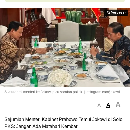
Perbesar
Perbesar
Silaturahmi menteri ke Jokowi picu sorotan politik. | instagram.com/jokowi
A
A
A
Sejumlah Menteri Kabinet Prabowo Temui Jokowi di Solo,
PKS: Jangan Ada Matahari Kembar!