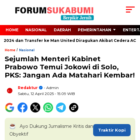
HOME
NASIONAL
DAERAH
PEMERINTAHAN
ENTERT
o 2024 dan Transfer ke Man United Diragukan Akibat Cedera ACL
/
Home
Nasional
Sejumlah Menteri Kabinet
Prabowo Temui Jokowi di Solo,
PKS: Jangan Ada Matahari Kembar!
Redaktur
- Admin
Sabtu, 12 April 2025
- 15:09 WIB
Ayo Dukung Jurnalisme Kritis dan
Traktir Kopi
Obyektif